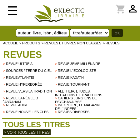
perm_identity
shopping_cart
☰
ACCUEIL
> PRODUITS
> REVUES ET LIVRES NON CLASSÉS
> REVUES
REVUES
>
REVUE ULTREIA
>
REVUE 3EME MILLÉNAIRE
>
SOURCES / TERRE DU CIEL
>
REVUE L´ECOLOGISTE
>
REVUE ATLANTIS
>
REVUE KADATH
>
REVUE HYPERBORÉE
>
REVUE TOURNANT
>
REVUE VERS LA TRADITION
>
ALETHEIA. ETUDES,
INITIATIONS ET TRADITIONS
>
REVUE LA RÈGLE D
>
CAHIERS JUNGIENS DE
´ABRAHAM
PSYCHANALYSE
>
REVUE ADIRE
>
INEXPLORÉ, LE MAGAZINE
DE L´INREES
>
REVUE NOUVELLES CLÉS
>
REVUES DIVERSES
TOUS LES TITRES
> VOIR TOUS LES TITRES