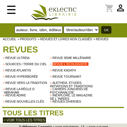
perm_identity
shopping_cart
☰
ACCUEIL
> PRODUITS
> REVUES ET LIVRES NON CLASSÉS
> REVUES
REVUES
>
REVUE ULTREIA
>
REVUE 3EME MILLÉNAIRE
>
SOURCES / TERRE DU CIEL
>
REVUE L´ECOLOGISTE
>
REVUE ATLANTIS
>
REVUE KADATH
>
REVUE HYPERBORÉE
>
REVUE TOURNANT
>
REVUE VERS LA TRADITION
>
ALETHEIA. ETUDES,
INITIATIONS ET TRADITIONS
>
REVUE LA RÈGLE D
>
CAHIERS JUNGIENS DE
´ABRAHAM
PSYCHANALYSE
>
REVUE ADIRE
>
INEXPLORÉ, LE MAGAZINE
DE L´INREES
>
REVUE NOUVELLES CLÉS
>
REVUES DIVERSES
TOUS LES TITRES
> VOIR TOUS LES TITRES
7 références 1 page(s)
< page précédente
/
1
> page suivante