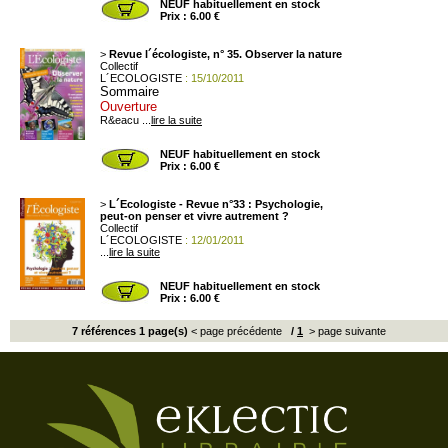
NEUF habituellement en stock
Prix : 6.00 €
>
Revue l´écologiste, n° 35. Observer la nature
Collectif
L´ECOLOGISTE
: 15/10/2011
Sommaire
Ouverture
R&eacu ...
lire la suite
NEUF habituellement en stock
Prix : 6.00 €
>
L´Ecologiste - Revue n°33 : Psychologie,
peut-on penser et vivre autrement ?
Collectif
L´ECOLOGISTE
: 12/01/2011
...
lire la suite
NEUF habituellement en stock
Prix : 6.00 €
7 références 1 page(s)
< page précédente
/
1
> page suivante