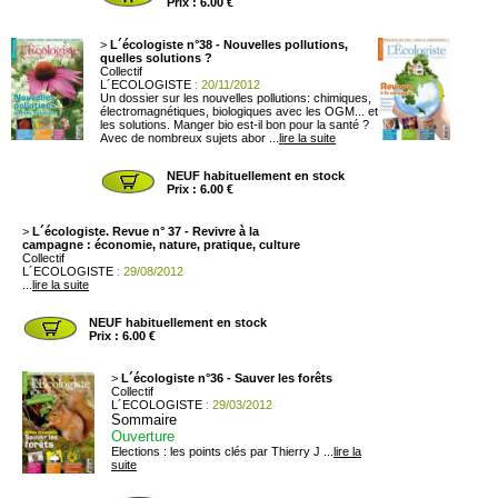
Prix : 6.00 €
>
L´écologiste n°38 - Nouvelles pollutions,
quelles solutions ?
Collectif
L´ECOLOGISTE
: 20/11/2012
Un dossier sur les nouvelles pollutions: chimiques,
électromagnétiques, biologiques avec les OGM... et
les solutions. Manger bio est-il bon pour la santé ?
Avec de nombreux sujets abor ...
lire la suite
NEUF habituellement en stock
Prix : 6.00 €
>
L´écologiste. Revue n° 37 - Revivre à la
campagne : économie, nature, pratique, culture
Collectif
L´ECOLOGISTE
: 29/08/2012
...
lire la suite
NEUF habituellement en stock
Prix : 6.00 €
>
L´écologiste n°36 - Sauver les forêts
Collectif
L´ECOLOGISTE
: 29/03/2012
Sommaire
Ouverture
Elections : les points clés par Thierry J ...
lire la
suite