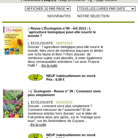
NOUVEAUTES
NOTRE SELECTION
>
Revue L’Écologiste n°40 - été 2013 : L
´agriculture biologique peut-elle nourrir le
monde ?
-
L´ECOLOGISTE
: 18/07/2013
Dossier : l´agriculture biologique peut-elle nourrir le
monde, faire vivre de nombreux paysans et abriter
une riche faune et flore ? Hors dossier: de
nombreux sujets sont abordés, à noter également
deux remarquables entretiens l´un avec Francis
Hallé l´ ...
lire la suite
NEUF habituellement en stock
Prix : 6.00 €
>
L´écologiste - Revue n° 39 : Comment vivre
plus simplement
-
L´ECOLOGISTE
: 02/03/2013
Dossier : comment vivre plus simplement ?
Comment retrouver de l´autonomie? Et de
nombreux articles hors dossier: sur le bilan de
Fukushima deux ans après, sur le "mariage pour
tous", sur les Amérindiens de Guyane...
...
lire la suite
NEUF habituellement en stock