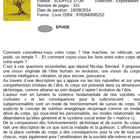
Editeur :
SOUFFLE D´OR
collection :
Explorateurs
Nombre de pages : 315
Date de parution : 19/09/2014
Forme : Livre ISBN : 9782840585152
SOU349
EPUISE
Comment considérez-vous votre corps ? Une machine, un véhicule, un
poids, un temple ?... Et comment voyez-vous les liens entre votre corps et
votre esprit ?
C’est à ces questions essentielles que répond Nicolas Bernard. Il propose
une vision originale de l’être humain en évolution, une vision du corps
comme intelligence, vibration, et plus encore, puissance.
Au travers d´une description qui s´appuie sur les lois naturelles et sur une
compréhension trinitaire de l´être, le corps est présenté dans sa dimension
alchimique, comme athanor au sein duquel s´opère l´évolution de l´être.
L’auteur met en lumière la violence fondamentale de nos sociétés «
civilisées » et les conséquences pour le subconscient : nos
subpersonnalités sont un mode de fonctionnement de survie du corps. Il
explicite le concept de nutrition énergétique réciproque comme un mode
dévié du corps, qui sous-tend les personnalités, les modes relationnels de
dépendance qu’elles génèrent et le système social entier (la « matrice »).
De la comparaison des fonctionnements alchimique et de survie du corps
naît une description de ce que sont la maladie et la guérison. L´affirmation
de la place centrale du corps a des conséquences pour la vie de tout un
chacun, mais également pour l´amélioration de la société elle-même et pour