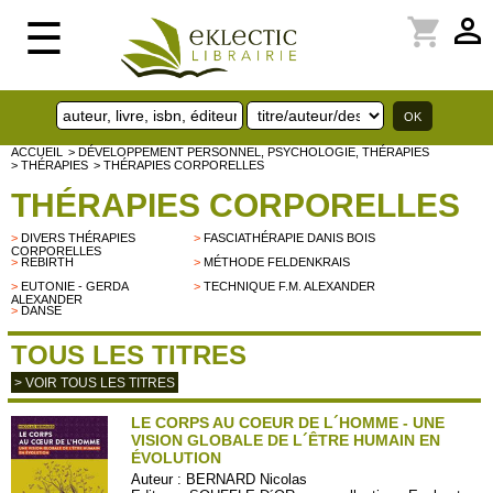
perm_identity
shopping_cart
☰
ACCUEIL
> DÉVELOPPEMENT PERSONNEL, PSYCHOLOGIE, THÉRAPIES
> THÉRAPIES
> THÉRAPIES CORPORELLES
THÉRAPIES CORPORELLES
>
DIVERS THÉRAPIES
>
FASCIATHÉRAPIE DANIS BOIS
CORPORELLES
>
REBIRTH
>
MÉTHODE FELDENKRAIS
>
EUTONIE - GERDA
>
TECHNIQUE F.M. ALEXANDER
ALEXANDER
>
DANSE
TOUS LES TITRES
> VOIR TOUS LES TITRES
LE CORPS AU COEUR DE L´HOMME - UNE
VISION GLOBALE DE L´ÊTRE HUMAIN EN
ÉVOLUTION
Auteur :
BERNARD Nicolas