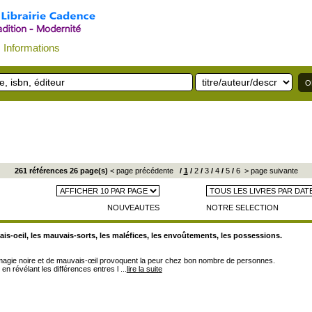
Informations
261 références 26 page(s)
< page précédente
/
1
/
2
/
3
/
4
/
5
/
6
> page suivante
NOUVEAUTES
NOTRE SELECTION
is-oeil, les mauvais-sorts, les maléfices, les envoûtements, les possessions.
agie noire et de mauvais-œil provoquent la peur chez bon nombre de personnes.
n révélant les différences entres l ...
lire la suite