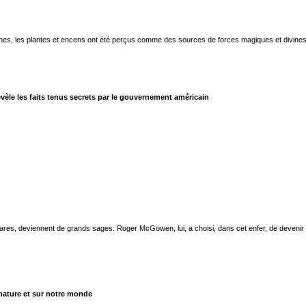
aines, les plantes et encens ont été perçus comme des sources de forces magiques et divines. 
èle les faits tenus secrets par le gouvernement américain
 rares, deviennent de grands sages. Roger McGowen, lui, a choisi, dans cet enfer, de devenir
 nature et sur notre monde