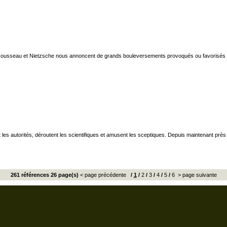
Rousseau et Nietzsche nous annoncent de grands bouleversements provoqués ou favorisés par 
es autorités, déroutent les scientifiques et amusent les sceptiques. Depuis maintenant près 
261 références 26 page(s)
< page précédente
/
1
/
2
/
3
/
4
/
5
/
6
> page suivante