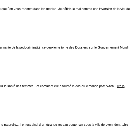
ce que l´on vous raconte dans les médias. Je définis le mal comme une inversion de la vie, de
 tournante de la pédocriminalité, ce deuxième tome des Dossiers sur le Gouvernement Mondi
sur la santé des femmes - et comment elle a tourné le dos au « monde post-v&ea ...
lire la
relle... Il en est ainsi d´un étrange réseau souterrain sous la ville de Lyon, dont ...
lire