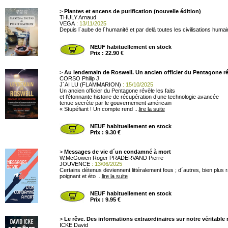
>
Plantes et encens de purification (nouvelle édition)
THULY Arnaud
VEGA
: 13/11/2025
Depuis l´aube de l´humanité et par delà toutes les civilisations hum
NEUF habituellement en stock
Prix : 22.90 €
>
Au lendemain de Roswell. Un ancien officier du Pentagone rév
CORSO Philip J.
J´AI LU (FLAMMARION)
: 15/10/2025
Un ancien officier du Pentagone révèle les faits
et l’étonnante histoire de récupération d’une technologie avancée
tenue secrète par le gouvernement américain
« Stupéfiant ! Un compte rend ...
lire la suite
NEUF habituellement en stock
Prix : 9.30 €
>
Messages de vie d´un condamné à mort
W.McGowen Roger PRADERVAND Pierre
JOUVENCE
: 13/06/2025
Certains détenus deviennent littéralement fous ; d´autres, bien plus
poignant et éto ...
lire la suite
NEUF habituellement en stock
Prix : 9.95 €
>
Le rêve. Des informations extraordinaires sur notre véritable
ICKE David