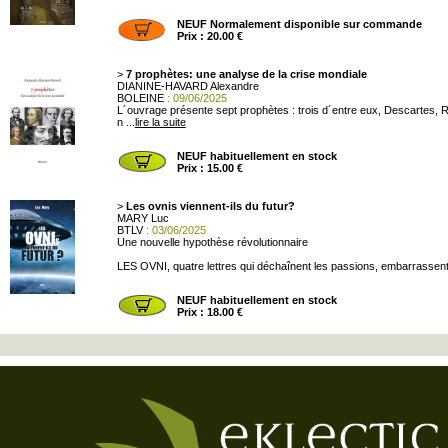
NEUF Normalement disponible sur commande
Prix : 20.00 €
>
7 prophètes: une analyse de la crise mondiale
DIANINE-HAVARD Alexandre
BOLEINE
: 09/06/2025
L´ouvrage présente sept prophètes : trois d´entre eux, Descartes, 
n ...
lire la suite
NEUF habituellement en stock
Prix : 15.00 €
>
Les ovnis viennent-ils du futur?
MARY Luc
BTLV
: 03/06/2025
Une nouvelle hypothèse révolutionnaire
LES OVNI, quatre lettres qui déchaînent les passions, embarrassent l
NEUF habituellement en stock
Prix : 18.00 €