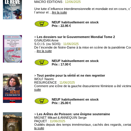
MACRO EDITIONS
: 12/06/2025
Une lutte d´influence interdimensionnelle et mondiale est en cours, c
l´amour et ...
lire la suite
NEUF habituellement en stock
Prix : 22.95 €
>
Les dossiers sur le Gouvernement Mondial Tome 2
GIVAUDAN Anne
S.O.I.S. (ou SOIS)
: 11/06/2025
De l´incendie de Notre-Dame à la mise en scène de la pandémie Covi
...
lire la suite
NEUF habituellement en stock
Prix : 17.00 €
>
Tout perdre pour la vérité et ne rien regretter
WOLF Naomi
RESURGENCE
: 11/06/2025
Comment une icône de la gauche étasunienne féministe a été victime 
suite
NEUF habituellement en stock
Prix : 25.00 €
>
Les Arêtes de Poisson: une énigme souterraine
MIGNET Mikael & ANNEQUIN Serge
PAQUET
: 11/06/2025
Oubliés depuis des temps immémoriaux, cachés des regards, certains l
la suite