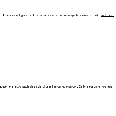
Un sentiment légitime, entretenu par le caractère sacré qu´ils pouvaient rev& ...
lire la suite
 totalement responsable de sa vie, d´oser l´amour et le pardon. Ce livre est un témoignage