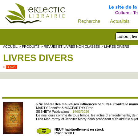
Recherche
Actualités
ACCUEIL
> PRODUITS
> REVUES ET LIVRES NON CLASSÉS
> LIVRES DIVERS
LIVRES DIVERS
>
TOUS
>
Se libérer des mauvaises influences occultes. Contre le mauva
MARTY Jennifer & MACPARTHY Fred
SESHETA Publications
: 14/03/2026
De nos jours comme de tous temps, les actes d´envoûtements, de m
Fred MacParthy et Jennifer Marty nous proposent d´éclaircir le sujet e
NEUF habituellement en stock
Prix : 32.00 €