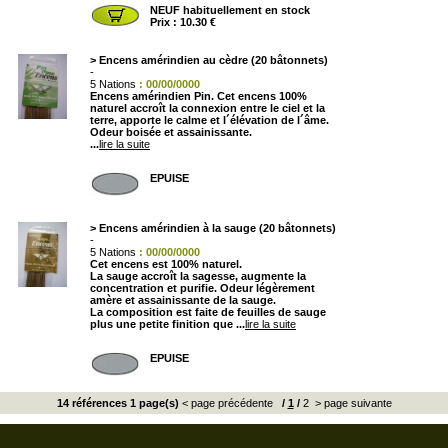
NEUF habituellement en stock
Prix : 10.30 €
>
Encens amérindien au cèdre (20 bâtonnets)
-
5 Nations
: 00/00/0000
Encens
amérindien
Pin. Cet
encens 100%
naturel
accroît la connexion entre le ciel et la
terre, apporte le calme et l´élévation de l´âme.
Odeur boisée et assainissante.
...
lire la suite
EPUISE
>
Encens amérindien à la sauge (20 bâtonnets)
-
5 Nations
: 00/00/0000
Cet
encens est 100% naturel.
La
sauge
accroît la sagesse, augmente la
concentration et purifie. Odeur légèrement
amère et assainissante de la sauge.
La composition est faite de feuilles de sauge
plus une petite finition que ...
lire la suite
EPUISE
14 références 1 page(s)
< page précédente
/
1
/
2
> page suivante