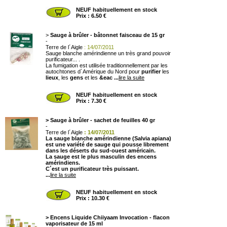
NEUF habituellement en stock
Prix : 6.50 €
>
Sauge à brûler - bâtonnet faisceau de 15 gr
-
Terre de l´Aigle
: 14/07/2011
Sauge blanche amérindienne un très grand pouvoir
purificateur... .
La fumigation est utilisée traditionnellement par les
autochtones d´Amérique du Nord pour
purifier
les
lieux
, les
gens
et les
&eac ...
lire la suite
NEUF habituellement en stock
Prix : 7.30 €
>
Sauge à brûler - sachet de feuilles 40 gr
-
Terre de l´Aigle
: 14/07/2011
La sauge blanche amérindienne (Salvia apiana)
est une variété de sauge qui pousse librement
dans les déserts du sud-ouest américain.
La sauge est le plus masculin des encens
amérindiens.
C´est un purificateur très puissant.
...
lire la suite
NEUF habituellement en stock
Prix : 10.30 €
>
Encens Liquide Chiiyaam Invocation - flacon
vaporisateur de 15 ml