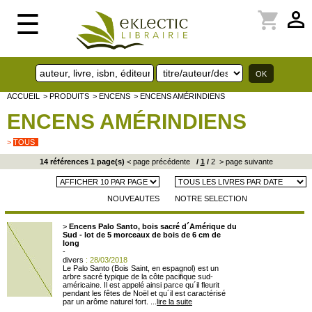
perm_identity
shopping_cart
☰
ACCUEIL
> PRODUITS
> ENCENS
> ENCENS AMÉRINDIENS
ENCENS AMÉRINDIENS
>
TOUS
14 références 1 page(s)
< page précédente
/
1
/
2
> page suivante
NOUVEAUTES
NOTRE SELECTION
>
Encens Palo Santo, bois sacré d´Amérique du
Sud - lot de 5 morceaux de bois de 6 cm de
long
-
divers
: 28/03/2018
L
e Palo Santo (Bois Saint, en espagnol) est un
arbre sacré typique de la côte pacifique sud-
américaine. Il est appelé ainsi parce qu´il fleurit
pendant les fêtes de Noël et qu´il est caractérisé
par un arôme naturel fort. ...
lire la suite