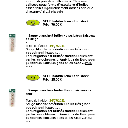
monde depuis des millénaires. Elles sont
utilisées sous forme d´extraits et d´huiles
essentielles rigoureusement dosées afin que
chacune d´el ...
lire la suite
NEUF habituellement en stock
Prix : 79.00 €
>
Sauge blanche à brûler - gros bâton faisceau
de 80 gr
-
Terre de l´Aigle
: 14/07/2011
Sauge blanche amérindienne un très grand
pouvoir purificateur... .
La fumigation est utilisée traditionnellement
par les autochtones d´Amérique du Nord pour
purifier
les
lieux
, les
gens
et les
&eac ...
lire la
suite
NEUF habituellement en stock
Prix : 15.00 €
>
Sauge blanche à brûler. Bâton faisceau de
35gr
-
Terre de l´Aigle
: 14/07/2011
Sauge blanche amérindienne un très grand
pouvoir purificateur... .
La fumigation est utilisée traditionnellement
par les autochtones d´Amérique du Nord pour
purifier
les
lieux
, les
gens
et les
&eac ...
lire la
suite