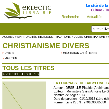
Recherche
Actualités
ACCUEIL
> SPIRITUALITÉS, RELIGIONS, TRADITIONS
> JUDEO-CHRISTIANISME
>
CHRISTIANISME DIVERS
>
DIVERS
>
MÉDITATION CHRÉTIENNE
>
MARITAIN
TOUS LES TITRES
> VOIR TOUS LES TITRES
LA FOURNAISE DE BABYLONE. G
Auteur :
DESEILLE Placide (Archimandr
Editeur :
Monastère Saint-Antoine Le 
Nombre de pages : 130
Date de parution : 01/10/2013 (1ére édi
Forme : Livre ISBN : 9791090385030
PRESENCE16