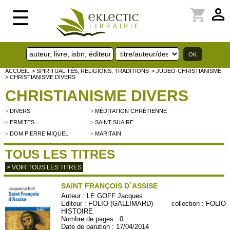
perm_identity
shopping_cart
☰
ACCUEIL
> SPIRITUALITÉS, RELIGIONS, TRADITIONS
> JUDEO-CHRISTIANISME
> CHRISTIANISME DIVERS
CHRISTIANISME DIVERS
>
DIVERS
>
MÉDITATION CHRÉTIENNE
>
ERMITES
>
SAINT SUAIRE
>
DOM PIERRE MIQUEL
>
MARITAIN
TOUS LES TITRES
> VOIR TOUS LES TITRES
SAINT FRANÇOIS D´ASSISE
Auteur :
LE GOFF Jacques
Editeur :
FOLIO (GALLIMARD)
collection :
FOLIO
HISTOIRE
Nombre de pages : 0
Date de parution : 17/04/2014