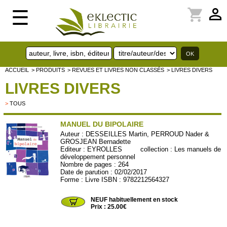
perm_identity
shopping_cart
☰
ACCUEIL
> PRODUITS
> REVUES ET LIVRES NON CLASSÉS
> LIVRES DIVERS
LIVRES DIVERS
>
TOUS
MANUEL DU BIPOLAIRE
Auteur :
DESSEILLES Martin, PERROUD Nader &
GROSJEAN Bernadette
Editeur :
EYROLLES
collection :
Les manuels de
développement personnel
Nombre de pages : 264
Date de parution : 02/02/2017
Forme : Livre ISBN : 9782212564327
EYROLLES180
NEUF habituellement en stock
Prix : 25.00€