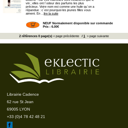
vin ; elles ont l´odeur des parfums les plus
précieux. Votre nom est comme une huile qu´on a
répandue : c´est pourquoi les jeunes filles vous
aiment. En ...
lire la suite
NEUF Normalement disponible sur commande
Prix : 6.00€
2 références 0 page(s)
< page précédente
/
1
> page suivante
Librairie Cadence
62 rue St Jean
69005 LYON
+33 (0)4 78 42 48 21