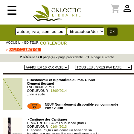
perm_identity
shopping_cart
☰
ACCUEIL
> EDITEUR
CORLEVOUR
>
SANS COLLECTION
2 références 0 page(s)
< page précédente
/
1
> page suivante
>
Dostoïevski et le problème du mal. Olivier
Clément (lecture)
EVDOKIMOV Paul
CORLEVOUR
: 18/09/2014
...
lire la suite
NEUF Normalement disponible sur commande
Prix : 23.00€
>
Cantique des Cantiques
LEMAÎTRE DE SACY Louis-Isaac (trad.)
CORLEVOUR
: 01/04/2013
L ´épouse : " Qu´il me donne un baiser de sa
bouche : car vos mamelles sont meilleures que le