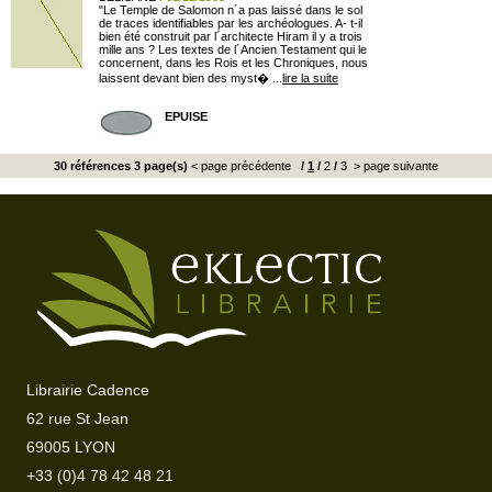
"Le Temple de Salomon n´a pas laissé dans le sol
de traces identifiables par les archéologues. A- t-il
bien été construit par l´architecte Hiram il y a trois
mille ans ? Les textes de l´Ancien Testament qui le
concernent, dans les Rois et les Chroniques, nous
laissent devant bien des myst� ...
lire la suite
EPUISE
30 références 3 page(s)
< page précédente
/
1
/
2
/
3
> page suivante
Librairie Cadence
62 rue St Jean
69005 LYON
+33 (0)4 78 42 48 21