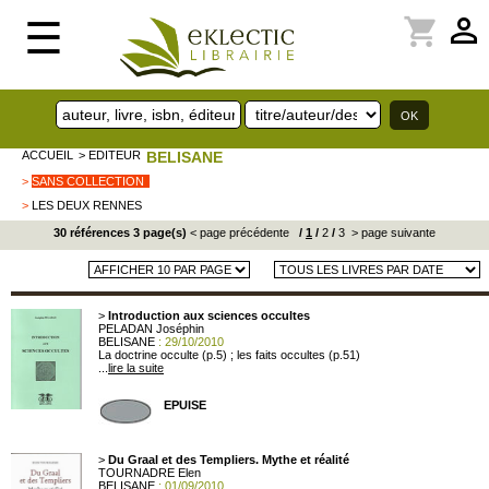
perm_identity
shopping_cart
☰
ACCUEIL
> EDITEUR
BELISANE
>
SANS COLLECTION
>
LES DEUX RENNES
30 références 3 page(s)
< page précédente
/
1
/
2
/
3
> page suivante
>
Introduction aux sciences occultes
PELADAN Joséphin
BELISANE
: 29/10/2010
La doctrine occulte (p.5) ; les faits occultes (p.51)
...
lire la suite
EPUISE
>
Du Graal et des Templiers. Mythe et réalité
TOURNADRE Elen
BELISANE
: 01/09/2010