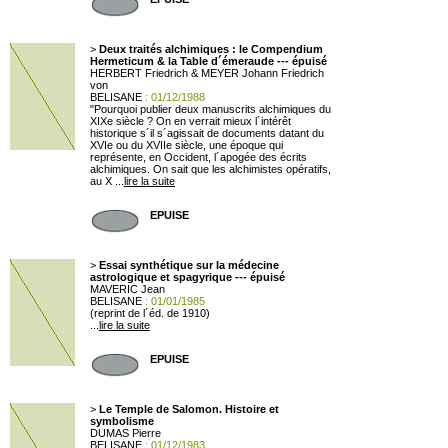
>
Deux traités alchimiques : le Compendium
Hermeticum & la Table d´émeraude --- épuisé
HERBERT Friedrich & MEYER Johann Friedrich
von
BELISANE
: 01/12/1988
"Pourquoi publier deux manuscrits alchimiques du
XIXe siècle ? On en verrait mieux l´intérêt
historique s´il s´agissait de documents datant du
XVIe ou du XVIIe siècle, une époque qui
représente, en Occident, l´apogée des écrits
alchimiques. On sait que les alchimistes opératifs,
au X ...
lire la suite
EPUISE
>
Essai synthétique sur la médecine
astrologique et spagyrique --- épuisé
MAVERIC Jean
BELISANE
: 01/01/1985
(reprint de l´éd. de 1910)
...
lire la suite
EPUISE
>
Le Temple de Salomon. Histoire et
symbolisme
DUMAS Pierre
BELISANE
: 01/12/1983