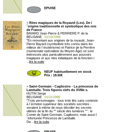
EPUISE
>
Rites magiques de la Royauté (Les). De l
´origine traditionnelle et symbolique des rois
de France
BAYARD Jean-Pierre & PERRIERE P. de la
BELISANE
: 01/10/1998
"En remontant aux origines de la royauté, Jean-
Pierre Bayard (symboliste très connu dans les
milieux de l´ésotérisme) et Patrice de la Perrière
(numismate spécialiste du Moyen-Âge) se sont
intéressés plus particulièrement aux pouvoirs
magiques et aux rites initiatiques de la fonction r
...
lire la suite
NEUF habituellement en stock
Prix : 18.50€
>
Saint-Germain - Cagliostro - La princesse de
Lamballe. Trois figures clefs du XVIIIe s.
HUTIN Serge
BELISANE
: 01/11/1996
"Trois personnages - tous trois liés sans conteste
à l´échelon supérieur des sociétés secrètes -
seraient à même de nous dévoiler les secrets
ultimes de la fin du "" siècle des lumières "" : le
Comte de Saint-Germain, Cagliostro, mais aussi l
´infortunée Princesse de Lamballe.
Da ...
lire la suite
EPUISE