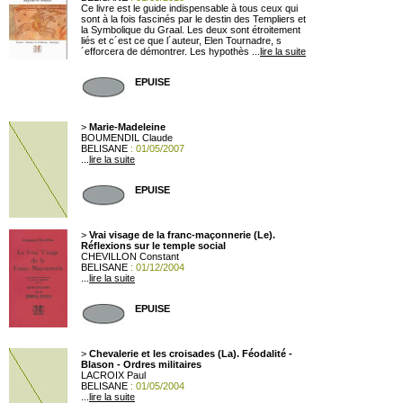
Ce livre est le guide indispensable à tous ceux qui
sont à la fois fascinés par le destin des Templiers et
la Symbolique du Graal. Les deux sont étroitement
liés et c´est ce que l´auteur, Elen Tournadre, s
´efforcera de démontrer. Les hypothès ...
lire la suite
EPUISE
>
Marie-Madeleine
BOUMENDIL Claude
BELISANE
: 01/05/2007
...
lire la suite
EPUISE
>
Vrai visage de la franc-maçonnerie (Le).
Réflexions sur le temple social
CHEVILLON Constant
BELISANE
: 01/12/2004
...
lire la suite
EPUISE
>
Chevalerie et les croisades (La). Féodalité -
Blason - Ordres militaires
LACROIX Paul
BELISANE
: 01/05/2004
...
lire la suite