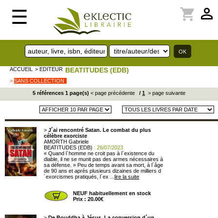
perm_identity
shopping_cart
☰
ACCUEIL
> EDITEUR
BEATITUDES (EDB)
>
SANS COLLECTION
5 références 1 page(s)
< page précédente
/
1
> page suivante
>
J´ai rencontré Satan. Le combat du plus
célèbre exorciste
AMORTH Gabriele
BEATITUDES (EDB)
: 26/07/2023
« Quand l´homme ne croit pas à l´existence du
diable, il ne se munit pas des armes nécessaires à
sa défense. » Peu de temps avant sa mort, à l´âge
de 90 ans et après plusieurs dizaines de milliers d
´exorcismes pratiqués, l´ex ...
lire la suite
NEUF habituellement en stock
Prix : 20.00€
>
De Bouddha à Jésus. La conversion d´un