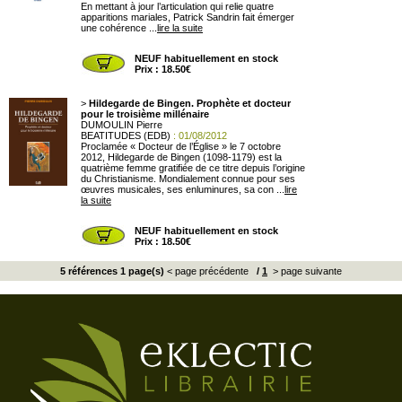
En mettant à jour l’articulation qui relie quatre
apparitions mariales, Patrick Sandrin fait émerger
une cohérence ...
lire la suite
NEUF habituellement en stock
Prix : 18.50€
>
Hildegarde de Bingen. Prophète et docteur
pour le troisième millénaire
DUMOULIN Pierre
BEATITUDES (EDB)
: 01/08/2012
Proclamée « Docteur de l’Église » le 7 octobre
2012, Hildegarde de Bingen (1098-1179) est la
quatrième femme gratifiée de ce titre depuis l’origine
du Christianisme. Mondialement connue pour ses
œuvres musicales, ses enluminures, sa con ...
lire
la suite
NEUF habituellement en stock
Prix : 18.50€
5 références 1 page(s)
< page précédente
/
1
> page suivante