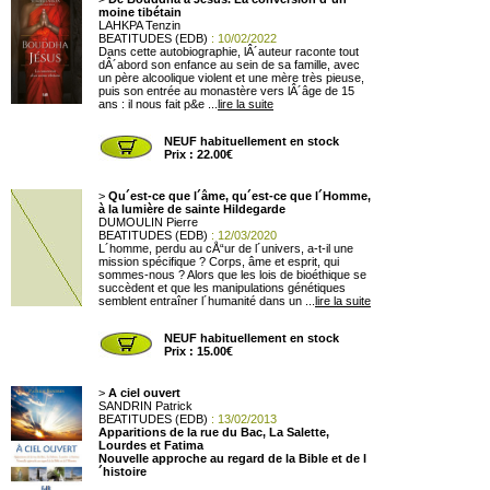
moine tibétain
LAHKPA Tenzin
BEATITUDES (EDB)
: 10/02/2022
Dans cette autobiographie, lÂ´auteur raconte tout
dÂ´abord son enfance au sein de sa famille, avec
un père alcoolique violent et une mère très pieuse,
puis son entrée au monastère vers lÂ´âge de 15
ans : il nous fait p&e ...
lire la suite
NEUF habituellement en stock
Prix : 22.00€
>
Qu´est-ce que l´âme, qu´est-ce que l´Homme,
à la lumière de sainte Hildegarde
DUMOULIN Pierre
BEATITUDES (EDB)
: 12/03/2020
L´homme, perdu au cÅ“ur de l´univers, a-t-il une
mission spécifique ? Corps, âme et esprit, qui
sommes-nous ? Alors que les lois de bioéthique se
succèdent et que les manipulations génétiques
semblent entraîner l´humanité dans un ...
lire la suite
NEUF habituellement en stock
Prix : 15.00€
>
A ciel ouvert
SANDRIN Patrick
BEATITUDES (EDB)
: 13/02/2013
Apparitions de la rue du Bac, La Salette,
Lourdes et Fatima
Nouvelle approche au regard de la Bible et de l
´histoire