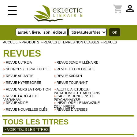
perm_identity
shopping_cart
☰
ACCUEIL
> PRODUITS
> REVUES ET LIVRES NON CLASSÉS
> REVUES
REVUES
>
REVUE ULTREIA
>
REVUE 3EME MILLÉNAIRE
>
SOURCES / TERRE DU CIEL
>
REVUE L´ECOLOGISTE
>
REVUE ATLANTIS
>
REVUE KADATH
>
REVUE HYPERBORÉE
>
REVUE TOURNANT
>
REVUE VERS LA TRADITION
>
ALETHEIA. ETUDES,
INITIATIONS ET TRADITIONS
>
REVUE LA RÈGLE D
>
CAHIERS JUNGIENS DE
´ABRAHAM
PSYCHANALYSE
>
REVUE ADIRE
>
INEXPLORÉ, LE MAGAZINE
DE L´INREES
>
REVUE NOUVELLES CLÉS
>
REVUES DIVERSES
TOUS LES TITRES
> VOIR TOUS LES TITRES