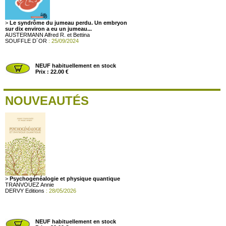
>
Le syndrôme du jumeau perdu. Un embryon
sur dix environ a eu un jumeau...
AUSTERMANN Alfred R. et Bettina
SOUFFLE D´OR
: 25/09/2024
NEUF habituellement en stock
Prix : 22.00 €
NOUVEAUTÉS
>
Psychogénéalogie et physique quantique
TRANVOUEZ Annie
DERVY Editions
: 28/05/2026
NEUF habituellement en stock