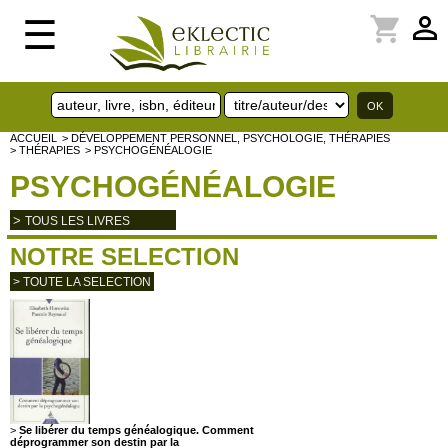
perm_identity
shopping_cart
☰
ACCUEIL
> DÉVELOPPEMENT PERSONNEL, PSYCHOLOGIE, THÉRAPIES
> THÉRAPIES
> PSYCHOGÉNÉALOGIE
PSYCHOGÉNÉALOGIE
>
TOUS LES LIVRES
NOTRE SELECTION
> TOUTE LA SELECTION
>
Se libérer du temps généalogique. Comment
déprogrammer son destin par la