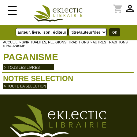
perm_identity
shopping_cart
☰
ACCUEIL
> SPIRITUALITÉS, RELIGIONS, TRADITIONS
> AUTRES TRADITIONS
> PAGANISME
PAGANISME
>
TOUS LES LIVRES
NOTRE SELECTION
> TOUTE LA SELECTION