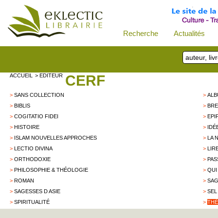
Recherche
Actualités
ACCUEIL
> EDITEUR
CERF
>
SANS COLLECTION
>
AL
>
BIBLIS
>
BRE
>
COGITATIO FIDEI
>
EPI
>
HISTOIRE
>
IDÉ
>
ISLAM NOUVELLES APPROCHES
>
LA 
>
LECTIO DIVINA
>
LIR
>
ORTHODOXIE
>
PAS
>
PHILOSOPHIE & THÉOLOGIE
>
QUI
>
ROMAN
>
SA
>
SAGESSES D ASIE
>
SEL
>
SPIRITUALITÉ
>
THÉ