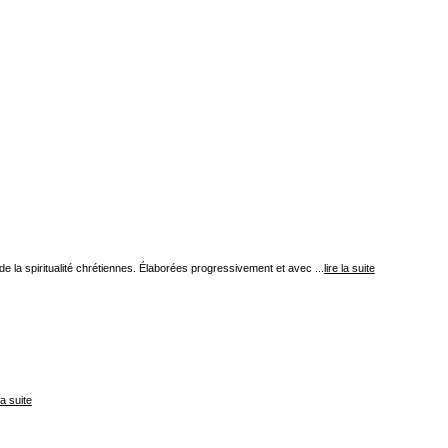
de la spiritualité chrétiennes. Élaborées progressivement et avec ...
lire la suite
 la suite