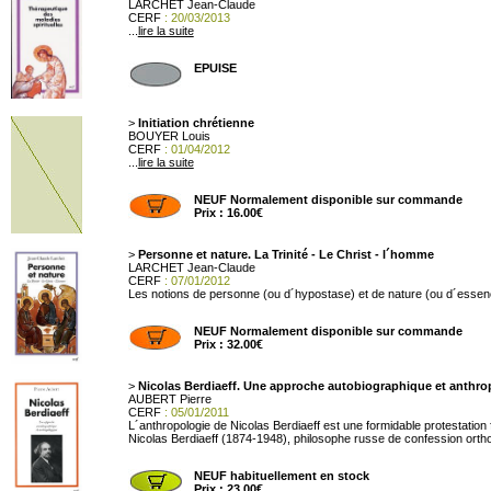
LARCHET Jean-Claude
CERF
: 20/03/2013
...
lire la suite
EPUISE
>
Initiation chrétienne
BOUYER Louis
CERF
: 01/04/2012
...
lire la suite
NEUF Normalement disponible sur commande
Prix : 16.00€
>
Personne et nature. La Trinité - Le Christ - l´homme
LARCHET Jean-Claude
CERF
: 07/01/2012
Les notions de personne (ou d´hypostase) et de nature (ou d´essence) 
NEUF Normalement disponible sur commande
Prix : 32.00€
>
Nicolas Berdiaeff. Une approche autobiographique et anthr
AUBERT Pierre
CERF
: 05/01/2011
L´anthropologie de Nicolas Berdiaeff est une formidable protestation
Nicolas Berdiaeff (1874-1948), philosophe russe de confession ortho
NEUF habituellement en stock
Prix : 23.00€