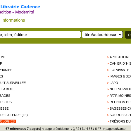
Informations
BUM
>
APOSTOLIAE
F
>
CAHIER D´HIS
PHANIES
>
FOI VIVANTE
ES
>
IMAGES & BE
NUIT SURVEILLÉE
>
LAPO
E LA BIBLE
>
NUIT SURVEIL
SAGES
>
PATRIMOINE
 ES TU ?
>
RELIGION DE
GESSE
>
SAGESSES C
 DE LA TERRE (LE)
>
SOURCES CH
OLOGIES
>
TRÉSORS DU
67 références 7 page(s)
< page précédente
/
1
/
2
/
3
/
4
/
5
/
6
/
7
> page suivante