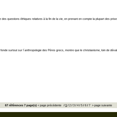
es questions éthiques relatives à la fin de la vie, en prenant en compte la plupart des prises 
onde surtout sur l´anthropologie des Pères grecs, montre que le christianisme, loin de dévalori
67 références 7 page(s)
< page précédente
/
1
/
2
/
3
/
4
/
5
/
6
/
7
> page suivante