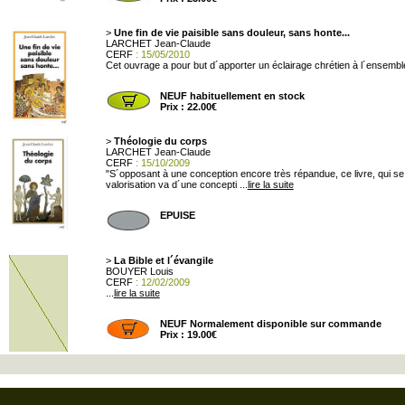
>
Une fin de vie paisible sans douleur, sans honte...
LARCHET Jean-Claude
CERF
: 15/05/2010
Cet ouvrage a pour but d´apporter un éclairage chrétien à l´ensemble d
NEUF habituellement en stock
Prix : 22.00€
>
Théologie du corps
LARCHET Jean-Claude
CERF
: 15/10/2009
"S´opposant à une conception encore très répandue, ce livre, qui se f
valorisation va d´une concepti ...
lire la suite
EPUISE
>
La Bible et l´évangile
BOUYER Louis
CERF
: 12/02/2009
...
lire la suite
NEUF Normalement disponible sur commande
Prix : 19.00€