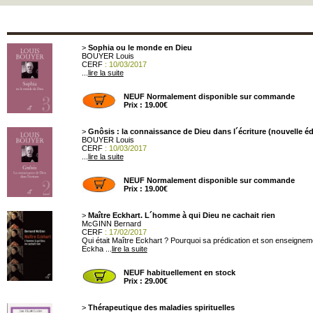
>
Sophia ou le monde en Dieu
BOUYER Louis
CERF
: 10/03/2017
...
lire la suite
NEUF Normalement disponible sur commande
Prix : 19.00€
>
Gnôsis : la connaissance de Dieu dans l´écriture (nouvelle éd
BOUYER Louis
CERF
: 10/03/2017
...
lire la suite
NEUF Normalement disponible sur commande
Prix : 19.00€
>
Maître Eckhart. L´homme à qui Dieu ne cachait rien
McGINN Bernard
CERF
: 17/02/2017
Qui était Maître Eckhart ? Pourquoi sa prédication et son enseigneme
Eckha ...
lire la suite
NEUF habituellement en stock
Prix : 29.00€
>
Thérapeutique des maladies spirituelles