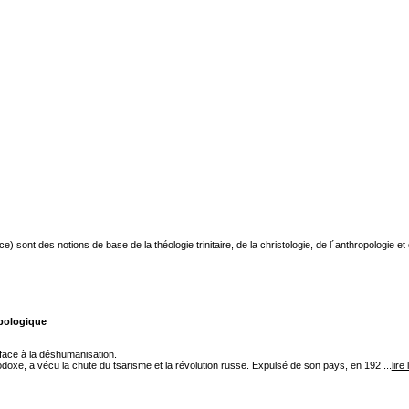
sont des notions de base de la théologie trinitaire, de la christologie, de l´anthropologie et 
opologique
 face à la déshumanisation.
doxe, a vécu la chute du tsarisme et la révolution russe. Expulsé de son pays, en 192 ...
lire