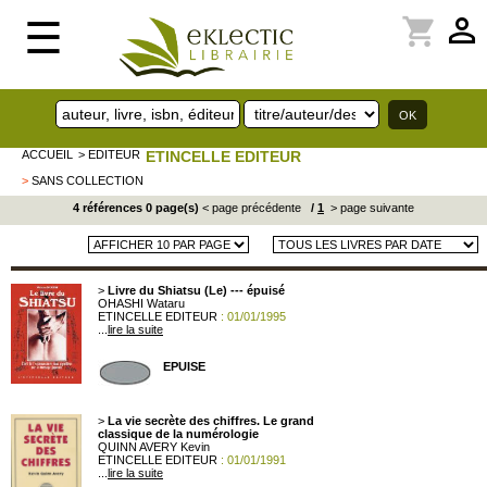
perm_identity
shopping_cart
☰
ACCUEIL
> EDITEUR
ETINCELLE EDITEUR
>
SANS COLLECTION
4 références 0 page(s)
< page précédente
/
1
> page suivante
>
Livre du Shiatsu (Le) --- épuisé
OHASHI Wataru
ETINCELLE EDITEUR
: 01/01/1995
...
lire la suite
EPUISE
>
La vie secrète des chiffres. Le grand
classique de la numérologie
QUINN AVERY Kevin
ETINCELLE EDITEUR
: 01/01/1991
...
lire la suite