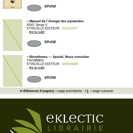
EPUISE
>
Manuel de l´énergie des pyramides
KING Serge V.
ETINCELLE EDITEUR
: 01/01/1977
...
lire la suite
EPUISE
>
Biorythmes --- épuisé. Nous consulter
THOMMEN
ETINCELLE EDITEUR
: 00/00/0000
...
lire la suite
EPUISE
4 références 0 page(s)
< page précédente
/
1
> page suivante