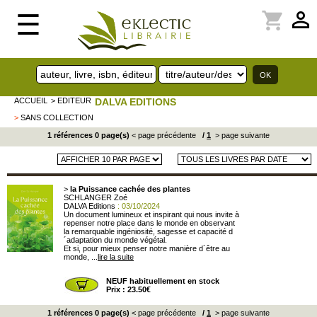
perm_identity
shopping_cart
☰
ACCUEIL
> EDITEUR
DALVA EDITIONS
>
SANS COLLECTION
1 références 0 page(s)
< page précédente
/
1
> page suivante
>
la Puissance cachée des plantes
SCHLANGER Zoé
DALVA Editions
: 03/10/2024
Un document lumineux et inspirant qui nous invite à
repenser notre place dans le monde en observant
la remarquable ingéniosité, sagesse et capacité d
´adaptation du monde végétal.
Et si, pour mieux penser notre manière d´être au
monde, ...
lire la suite
NEUF habituellement en stock
Prix : 23.50€
1 références 0 page(s)
< page précédente
/
1
> page suivante