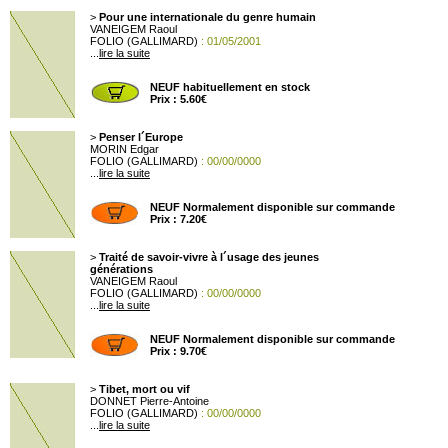
>
Pour une internationale du genre humain
VANEIGEM Raoul
FOLIO (GALLIMARD)
: 01/05/2001
...
lire la suite
NEUF habituellement en stock
Prix : 5.60€
>
Penser l´Europe
MORIN Edgar
FOLIO (GALLIMARD)
: 00/00/0000
...
lire la suite
NEUF Normalement disponible sur commande
Prix : 7.20€
>
Traité de savoir-vivre à l´usage des jeunes
générations
VANEIGEM Raoul
FOLIO (GALLIMARD)
: 00/00/0000
...
lire la suite
NEUF Normalement disponible sur commande
Prix : 9.70€
>
Tibet, mort ou vif
DONNET Pierre-Antoine
FOLIO (GALLIMARD)
: 00/00/0000
...
lire la suite