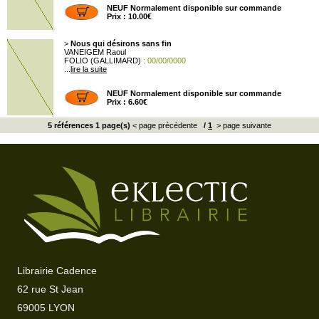
NEUF Normalement disponible sur commande
Prix : 10.00€
>
Nous qui désirons sans fin
VANEIGEM Raoul
FOLIO (GALLIMARD)
: 00/00/0000
...
lire la suite
NEUF Normalement disponible sur commande
Prix : 6.60€
5 références 1 page(s)
< page précédente
/
1
> page suivante
Librairie Cadence
62 rue St Jean
69005 LYON