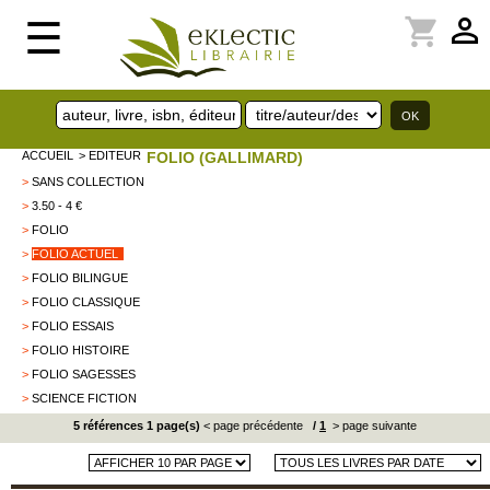
perm_identity
shopping_cart
☰
ACCUEIL
> EDITEUR
FOLIO (GALLIMARD)
>
SANS COLLECTION
>
3.50 - 4 €
>
FOLIO
>
FOLIO ACTUEL
>
FOLIO BILINGUE
>
FOLIO CLASSIQUE
>
FOLIO ESSAIS
>
FOLIO HISTOIRE
>
FOLIO SAGESSES
>
SCIENCE FICTION
5 références 1 page(s)
< page précédente
/
1
> page suivante