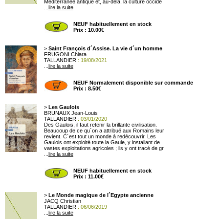
Méditerranée antique et, au-delà, la culture occide
...
lire la suite
NEUF habituellement en stock
Prix : 10.00€
>
Saint François d´Assise. La vie d´un homme
FRUGONI Chiara
TALLANDIER
: 19/08/2021
...
lire la suite
NEUF Normalement disponible sur commande
Prix : 8.50€
>
Les Gaulois
BRUNAUX Jean-Louis
TALLANDIER
: 03/01/2020
Des Gaulois, il faut retenir la brillante civilisation.
Beaucoup de ce qu´on a attribué aux Romains leur
revient. C´est tout un monde à redécouvrir. Les
Gaulois ont exploité toute la Gaule, y installant de
vastes exploitations agricoles ; ils y ont tracé de gr
...
lire la suite
NEUF habituellement en stock
Prix : 11.00€
>
Le Monde magique de l´Egypte ancienne
JACQ Christian
TALLANDIER
: 06/06/2019
...
lire la suite