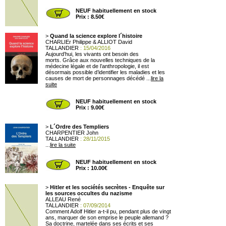
NEUF habituellement en stock
Prix : 8.50€
>
Quand la science explore l´histoire
CHARLIEr Philippe & ALLIOT David
TALLANDIER
: 15/04/2016
Aujourd’hui, les vivants ont besoin des
morts. Grâce aux nouvelles techniques de la
médecine légale et de l’anthropologie, il est
désormais possible d’identifier les maladies et les
causes de mort de personnages décédé ...
lire la
suite
NEUF habituellement en stock
Prix : 9.00€
>
L´Ordre des Templiers
CHARPENTIER John
TALLANDIER
: 28/11/2015
...
lire la suite
NEUF habituellement en stock
Prix : 10.00€
>
Hitler et les sociétés secrètes - Enquête sur
les sources occultes du nazisme
ALLEAU René
TALLANDIER
: 07/09/2014
Comment Adolf Hitler a-t-il pu, pendant plus de vingt
ans, marquer de son emprise le peuple allemand ?
Sa doctrine, martelée dans ses écrits et ses