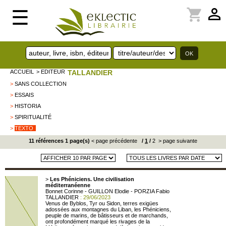
perm_identity
shopping_cart
☰
ACCUEIL
> EDITEUR
TALLANDIER
>
SANS COLLECTION
>
ESSAIS
>
HISTORIA
>
SPIRITUALITÉ
>
TEXTO
11 références 1 page(s)
< page précédente
/
1
/
2
> page suivante
>
Les Phéniciens. Une civilisation
méditerranéenne
Bonnet Corinne - GUILLON Elodie - PORZIA Fabio
TALLANDIER
: 29/06/2023
Venus de Byblos, Tyr ou Sidon, terres exigües
adossées aux montagnes du Liban, les Phéniciens,
peuple de marins, de bâtisseurs et de marchands,
ont profondément marqué les rivages de la