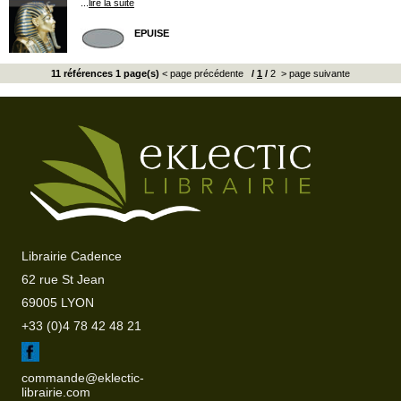
...
lire la suite
EPUISE
11 références 1 page(s)
< page précédente
/
1
/
2
> page suivante
Librairie Cadence
62 rue St Jean
69005 LYON
+33 (0)4 78 42 48 21
commande@eklectic-
librairie.com