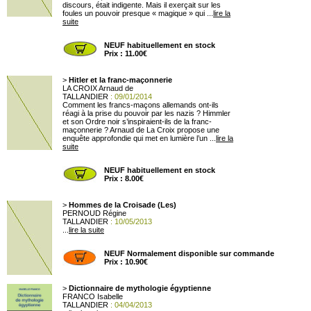
discours, était indigente. Mais il exerçait sur les
foules un pouvoir presque « magique » qui ...
lire la
suite
NEUF habituellement en stock
Prix : 11.00€
>
Hitler et la franc-maçonnerie
LA CROIX Arnaud de
TALLANDIER
: 09/01/2014
Comment les francs-maçons allemands ont-ils
réagi à la prise du pouvoir par les nazis ? Himmler
et son Ordre noir s’inspiraient-ils de la franc-
maçonnerie ? Arnaud de La Croix propose une
enquête approfondie qui met en lumière l’un ...
lire la
suite
NEUF habituellement en stock
Prix : 8.00€
>
Hommes de la Croisade (Les)
PERNOUD Régine
TALLANDIER
: 10/05/2013
...
lire la suite
NEUF Normalement disponible sur commande
Prix : 10.90€
>
Dictionnaire de mythologie égyptienne
FRANCO Isabelle
TALLANDIER
: 04/04/2013