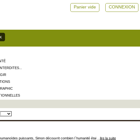
Panier vide
CONNEXION
NTÉ
NTERDITES...
AGIR
TIONS
GRAPHIC
TIONNELLES
humanoïdes puissants, Simon découvrit combien l´humanité étai ...
lire la suite