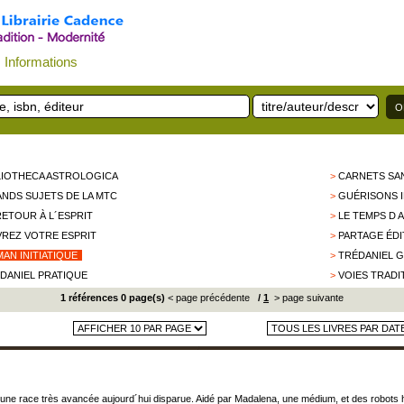
Informations
LIOTHECA ASTROLOGICA
>
CARNETS SA
NDS SUJETS DE LA MTC
>
GUÉRISONS I
RETOUR À L´ESPRIT
>
LE TEMPS D 
REZ VOTRE ESPRIT
>
PARTAGE ÉDI
AN INITIATIQUE
>
TRÉDANIEL 
DANIEL PRATIQUE
>
VOIES TRADI
1 références 0 page(s)
< page précédente
/
1
> page suivante
r une race très avancée aujourd´hui disparue. Aidé par Madalena, une médium, et des robots 