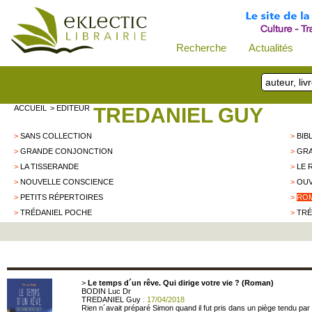
Recherche
Actualités
ACCUEIL
> EDITEUR
TREDANIEL GUY
>
SANS COLLECTION
>
BIB
>
GRANDE CONJONCTION
>
GRA
>
LA TISSERANDE
>
LE 
>
NOUVELLE CONSCIENCE
>
OUV
>
PETITS RÉPERTOIRES
>
ROM
>
TRÉDANIEL POCHE
>
TRÉ
>
Le temps d´un rêve. Qui dirige votre vie ? (Roman)
BODIN Luc Dr
TREDANIEL Guy
: 17/04/2018
Rien n´avait préparé Simon quand il fut pris dans un piège tendu pa