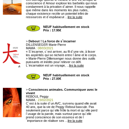
conscience d´Amour explose les barbelés qui nous
condamnent à la privation d´aimer. Il nous rappelle
que même dans les moments les plus rudes,
chaque existence recèle un potentiel infini de
ressources et d´esp&eacut ...
lire la suite
NEUF habituellement en stock
Prix : 17.95€
>
Debout ! La force de s´incarner
DILLENSEGER Marie-Pierre
MAMA
: 08/03/2021
« S´incarner, c´est arriver, au fil d´une vie, à lisser
les aspérités qui se nichent entre l´âme et le corps.
» Marie-Pierre Dillensenger nous donne des outils
puissants et inédits pour relever ce défi.
L´incarnation est un voyage, ...
lire la suite
NEUF habituellement en stock
Prix : 27.00€
>
Consciences animales. Communiquer avec le
vivant
REBOUL Peggy
MAMA
: 23/02/2021
C´est à la suite d´un AVC, survenu quand elle avait
40 ans, que la vie de Peggy Reboul bascule. Pas
seulement parce qu´elle frôle la mort et qu´elle perd
l´usage de la parole, mais surtout parce qu´elle
prend conscience de son essence et de l
´importance de réaliser ses ...
lire la suite