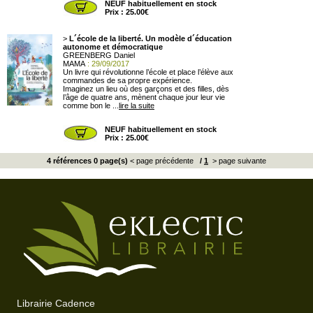
NEUF habituellement en stock
Prix : 25.00€
>
L´école de la liberté. Un modèle d´éducation
autonome et démocratique
GREENBERG Daniel
MAMA
: 29/09/2017
Un livre qui révolutionne l’école et place l’élève aux
commandes de sa propre expérience.
Imaginez un lieu où des garçons et des filles, dès
l’âge de quatre ans, mènent chaque jour leur vie
comme bon le ...
lire la suite
NEUF habituellement en stock
Prix : 25.00€
4 références 0 page(s)
< page précédente
/
1
> page suivante
Librairie Cadence