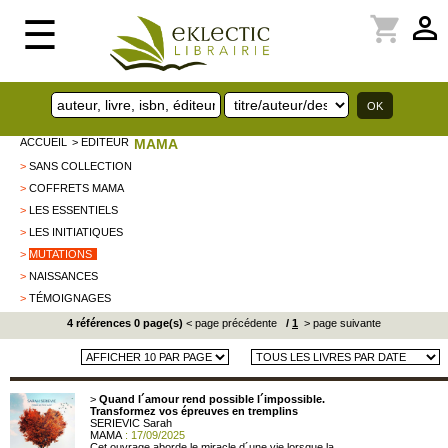
perm_identity
shopping_cart
☰
ACCUEIL
> EDITEUR
MAMA
>
SANS COLLECTION
>
COFFRETS MAMA
>
LES ESSENTIELS
>
LES INITIATIQUES
>
MUTATIONS
>
NAISSANCES
>
TÉMOIGNAGES
4 références 0 page(s)
< page précédente
/
1
> page suivante
>
Quand l´amour rend possible l´impossible.
Transformez vos épreuves en tremplins
SERIEVIC Sarah
MAMA
: 17/09/2025
Cet ouvrage aborde le miracle d´une vie lorsque la