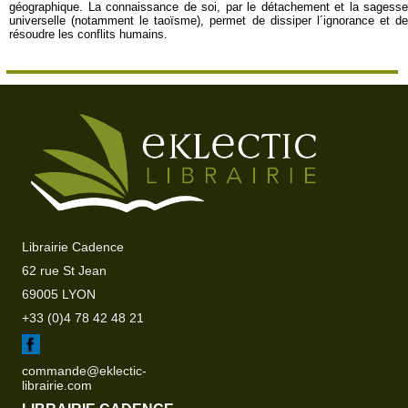
géographique. La connaissance de soi, par le détachement et la sagesse
universelle (notamment le taoïsme), permet de dissiper l´ignorance et de
résoudre les conflits humains.
Librairie Cadence
62 rue St Jean
69005 LYON
+33 (0)4 78 42 48 21
commande@eklectic-
librairie.com