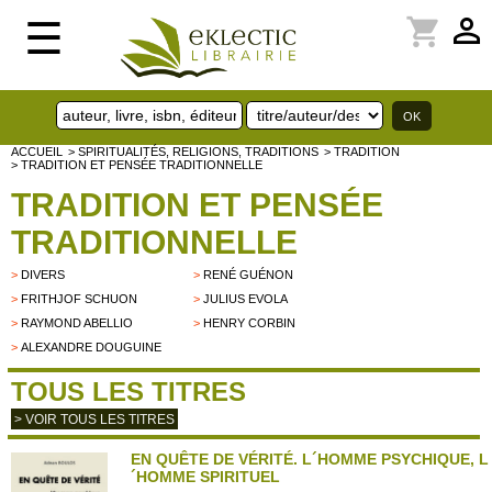
perm_identity
shopping_cart
☰
ACCUEIL
> SPIRITUALITÉS, RELIGIONS, TRADITIONS
> TRADITION
> TRADITION ET PENSÉE TRADITIONNELLE
TRADITION ET PENSÉE
TRADITIONNELLE
>
DIVERS
>
RENÉ GUÉNON
>
FRITHJOF SCHUON
>
JULIUS EVOLA
>
RAYMOND ABELLIO
>
HENRY CORBIN
>
ALEXANDRE DOUGUINE
TOUS LES TITRES
> VOIR TOUS LES TITRES
EN QUÊTE DE VÉRITÉ. L´HOMME PSYCHIQUE, L
´HOMME SPIRITUEL