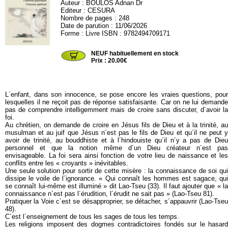
Auteur :
BOULOS Adnan Dr
Editeur :
CESURA
Nombre de pages : 248
Date de parution : 11/06/2026
Forme : Livre ISBN : 9782494709171
CESURA02
NEUF habituellement en stock
Prix : 20.00€
L´enfant, dans son innocence, se pose encore les vraies questions, pour
lesquelles il ne reçoit pas de réponse satisfaisante. Car on ne lui demande
pas de comprendre intelligemment mais de croire sans discuter, d´avoir la
foi.
Au chrétien, on demande de croire en Jésus fils de Dieu et à la trinité, au
musulman et au juif que Jésus n´est pas le fils de Dieu et qu´il ne peut y
avoir de trinité, au bouddhiste et à l´hindouiste qu´il n´y a pas de Dieu
personnel et que la notion même d´un Dieu créateur n´est pas
envisageable. La foi sera ainsi fonction de votre lieu de naissance et les
conflits entre les « croyants » inévitables.
Une seule solution pour sortir de cette misère : la connaissance de soi qui
dissipe le voile de l´ignorance. « Qui connaît les hommes est sagace, qui
se connaît lui-même est illuminé » dit Lao-Tseu (33). Il faut ajouter que « la
connaissance n´est pas l´érudition, l´érudit ne sait pas » (Lao-Tseu 81).
Pratiquer la Voie c´est se désapproprier, se détacher, s´appauvrir (Lao-Tseu
48).
C´est l´enseignement de tous les sages de tous les temps.
Les religions imposent des dogmes contradictoires fondés sur le hasard