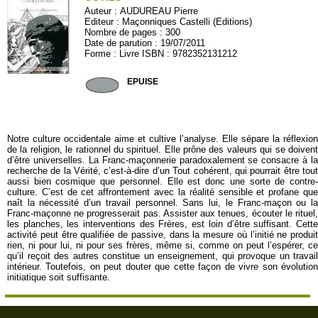
Auteur :
AUDUREAU Pierre
Editeur :
Maçonniques Castelli (Editions)
Nombre de pages : 300
Date de parution : 19/07/2011
Forme : Livre ISBN : 9782352131212
CASTELLI07
EPUISE
Notre culture occidentale aime et cultive l’analyse. Elle sépare la réflexion
de la religion, le rationnel du spirituel. Elle prône des valeurs qui se doivent
d’être universelles. La Franc-maçonnerie paradoxalement se consacre à la
recherche de la Vérité, c’est-à-dire d’un Tout cohérent, qui pourrait être tout
aussi bien cosmique que personnel. Elle est donc une sorte de contre-
culture. C’est de cet affrontement avec la réalité sensible et profane que
naît la nécessité d’un travail personnel. Sans lui, le Franc-maçon ou la
Franc-maçonne ne progresserait pas. Assister aux tenues, écouter le rituel,
les planches, les interventions des Frères, est loin d’être suffisant. Cette
activité peut être qualifiée de passive, dans la mesure où l’initié ne produit
rien, ni pour lui, ni pour ses frères, même si, comme on peut l’espérer, ce
qu’il reçoit des autres constitue un enseignement, qui provoque un travail
intérieur. Toutefois, on peut douter que cette façon de vivre son évolution
initiatique soit suffisante.