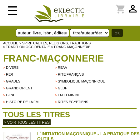
perm_identity
shopping_cart
☰
ACCUEIL
> SPIRITUALITÉS, RELIGIONS, TRADITIONS
> TRADITION OCCIDENTALE
> FRANC-MAÇONNERIE
FRANC-MAÇONNERIE
>
DIVERS
>
REAA
>
RER
>
RITE FRANÇAIS
>
GRADES
>
SYMBOLIQUE MAÇONNIQUE
>
GRAND ORIENT
>
GLDF
>
GLNF
>
FM FÉMININE
>
HISTOIRE DE LA FM
>
RITES ÉGYPTIENS
TOUS LES TITRES
> VOIR TOUS LES TITRES
L´INITIATION MAÇONNIQUE - LA PRATIQUE DES
OUTILS