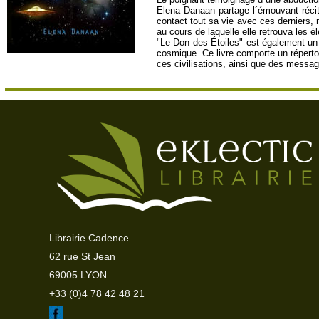
Elena Danaan partage l´émouvant récit 
contact tout sa vie avec ces derniers, 
au cours de laquelle elle retrouva les
"Le Don des Étoiles" est également un 
cosmique. Ce livre comporte un répertoir
ces civilisations, ainsi que des messag
Librairie Cadence
62 rue St Jean
69005 LYON
+33 (0)4 78 42 48 21