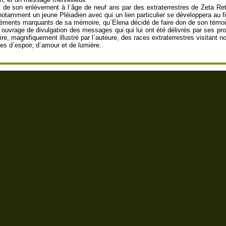
de son enlèvement à l´âge de neuf ans par des extraterrestres de Zeta Retic
notamment un jeune Pléiadien avec qui un lien particulier se développera au 
 éléments marquants de sa mémoire, qu´Elena décidé de faire don de son témoi
ouvrage de divulgation des messages qui qui lui ont été délivrés par ses pro
e, magnifiquement illustré par l´auteure, des races extraterrestres visitant no
es d´espoir, d´amour et de lumière.