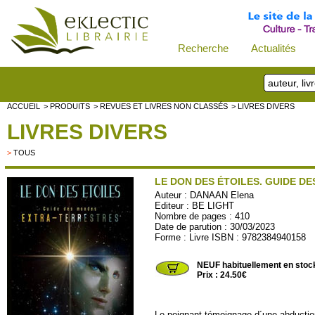
Recherche
Actualités
ACCUEIL
> PRODUITS
> REVUES ET LIVRES NON CLASSÉS
> LIVRES DIVERS
LIVRES DIVERS
>
TOUS
LE DON DES ÉTOILES. GUIDE D
Auteur :
DANAAN Elena
Editeur :
BE LIGHT
Nombre de pages : 410
Date de parution : 30/03/2023
Forme : Livre ISBN : 9782384940158
BELIGHT19
NEUF habituellement en stoc
Prix : 24.50€
Le poignant témoignage d´une abductio