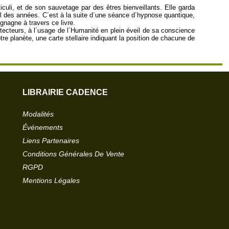
uli, et de son sauvetage par des êtres bienveillants. Elle garda
fil des années. C´est à la suite d´une séance d´hypnose quantique,
gnagne à travers ce livre.
tecteurs, à l´usage de l´Humanité en plein éveil de sa conscience
tre planète, une carte stellaire indiquant la position de chacune de
LIBRAIRIE CADENCE
Modalités
Événements
Liens Partenaires
Conditions Générales De Vente
RGPD
Mentions Légales