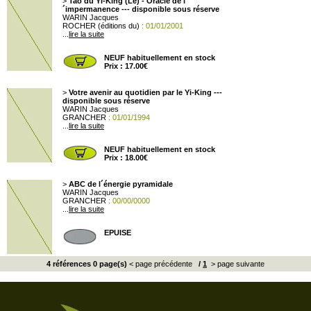
>
Tao du Yi-King (Le) - Oracle de l
´impermanence --- disponible sous réserve
WARIN Jacques
ROCHER (éditions du)
: 01/01/2001
...
lire la suite
NEUF habituellement en stock
Prix : 17.00€
>
Votre avenir au quotidien par le Yi-King ---
disponible sous réserve
WARIN Jacques
GRANCHER
: 01/01/1994
...
lire la suite
NEUF habituellement en stock
Prix : 18.00€
>
ABC de l´énergie pyramidale
WARIN Jacques
GRANCHER
: 00/00/0000
...
lire la suite
EPUISE
4 références 0 page(s)
< page précédente
/
1
> page suivante