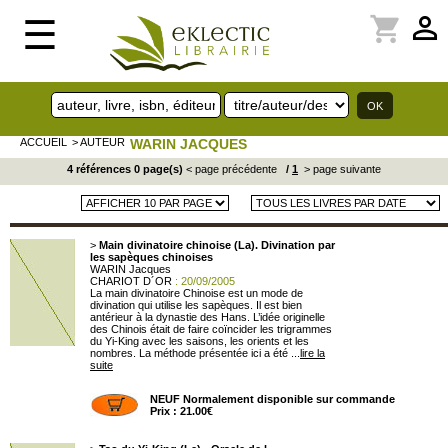
perm_identity
shopping_cart
☰
ACCUEIL
> AUTEUR
WARIN JACQUES
4 références 0 page(s)
< page précédente
/
1
> page suivante
>
Main divinatoire chinoise (La). Divination par
les sapèques chinoises
WARIN Jacques
CHARIOT D´OR
: 20/09/2005
La main divinatoire Chinoise est un mode de
divination qui utilise les sapèques. Il est bien
antérieur à la dynastie des Hans. L’idée originelle
des Chinois était de faire coïncider les trigrammes
du Yi-King avec les saisons, les orients et les
nombres. La méthode présentée ici a été ...
lire la
suite
NEUF Normalement disponible sur commande
Prix : 21.00€