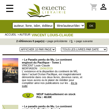
perm_identity
shopping_cart
☰
ACCUEIL
> AUTEUR
VINCENT LOUIS-CLAUDE
2 références 0 page(s)
< page précédente
/
1
> page suivante
>
Le Paradis perdu de Mu. Le continent
englouti du Pacifique - Tome 1
VINCENT Louis-Claude
MORYASON
: 19/06/2019
L´existence et la disparition du continent de Mû,
dans l´actuel Océan Pacifique, est magistralement
démontrée dans ces deux livres, devenus rares, et
que nous avons eu le plaisir de rééditer pour
compléter ainsi nos publications sur les ...
lire la
suite
NEUF habituellement en stock
Prix : 48.00€
>
Le paradis perdu de Mu. Le continent