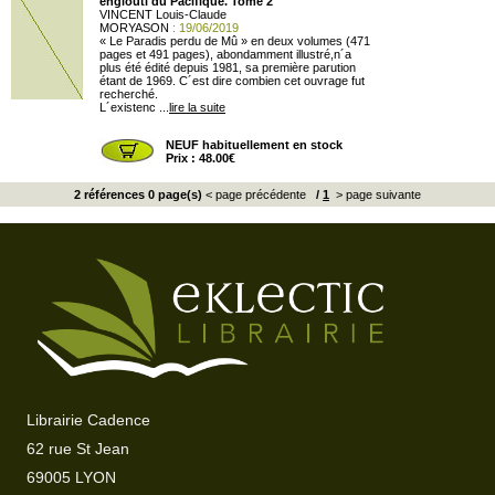
englouti du Pacifique. Tome 2
VINCENT Louis-Claude
MORYASON
: 19/06/2019
« Le Paradis perdu de Mû » en deux volumes (471
pages et 491 pages), abondamment illustré,n´a
plus été édité depuis 1981, sa première parution
étant de 1969. C´est dire combien cet ouvrage fut
recherché.
L´existenc ...
lire la suite
NEUF habituellement en stock
Prix : 48.00€
2 références 0 page(s)
< page précédente
/
1
> page suivante
Librairie Cadence
62 rue St Jean
69005 LYON