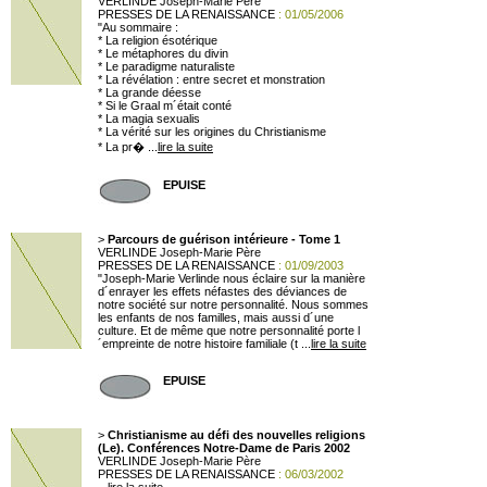
VERLINDE Joseph-Marie Père
PRESSES DE LA RENAISSANCE
: 01/05/2006
"Au sommaire :
* La religion ésotérique
* Le métaphores du divin
* Le paradigme naturaliste
* La révélation : entre secret et monstration
* La grande déesse
* Si le Graal m´était conté
* La magia sexualis
* La vérité sur les origines du Christianisme
* La pr� ...
lire la suite
EPUISE
>
Parcours de guérison intérieure - Tome 1
VERLINDE Joseph-Marie Père
PRESSES DE LA RENAISSANCE
: 01/09/2003
"Joseph-Marie Verlinde nous éclaire sur la manière
d´enrayer les effets néfastes des déviances de
notre société sur notre personnalité. Nous sommes
les enfants de nos familles, mais aussi d´une
culture. Et de même que notre personnalité porte l
´empreinte de notre histoire familiale (t ...
lire la suite
EPUISE
>
Christianisme au défi des nouvelles religions
(Le). Conférences Notre-Dame de Paris 2002
VERLINDE Joseph-Marie Père
PRESSES DE LA RENAISSANCE
: 06/03/2002