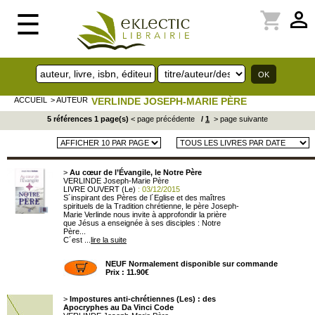
perm_identity
shopping_cart
☰
ACCUEIL
> AUTEUR
VERLINDE JOSEPH-MARIE PÈRE
5 références 1 page(s)
< page précédente
/
1
> page suivante
>
Au cœur de l’Évangile, le Notre Père
VERLINDE Joseph-Marie Père
LIVRE OUVERT (Le)
: 03/12/2015
S´inspirant des Pères de l´Eglise et des maîtres
spirituels de la Tradition chrétienne, le père Joseph-
Marie Verlinde nous invite à approfondir la prière
que Jésus a enseignée à ses disciples : Notre
Père...
C´est ...
lire la suite
NEUF Normalement disponible sur commande
Prix : 11.90€
>
Impostures anti-chrétiennes (Les) : des
Apocryphes au Da Vinci Code