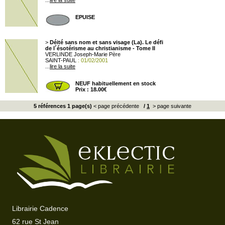
...
lire la suite
EPUISE
>
Déité sans nom et sans visage (La). Le défi
de l´ésotérisme au christianisme - Tome II
VERLINDE Joseph-Marie Père
SAINT-PAUL
: 01/02/2001
...
lire la suite
NEUF habituellement en stock
Prix : 18.00€
5 références 1 page(s)
< page précédente
/
1
> page suivante
Librairie Cadence
62 rue St Jean