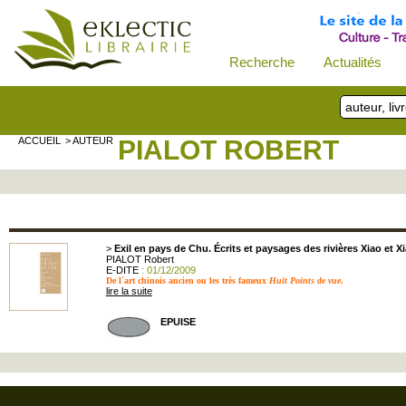
Recherche
Actualités
ACCUEIL
> AUTEUR
PIALOT ROBERT
>
Exil en pays de Chu. Écrits et paysages des rivières Xiao et X
PIALOT Robert
E-DITE
: 01/12/2009
De l´art chinois ancien ou les très fameux
Huit Points de vue.
lire la suite
EPUISE