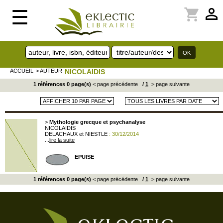
perm_identity
shopping_cart
☰
ACCUEIL
> AUTEUR
NICOLAIDIS
1 références 0 page(s)
< page précédente
/
1
> page suivante
>
Mythologie grecque et psychanalyse
NICOLAIDIS
DELACHAUX et NIESTLE
: 30/12/2014
...
lire la suite
EPUISE
1 références 0 page(s)
< page précédente
/
1
> page suivante