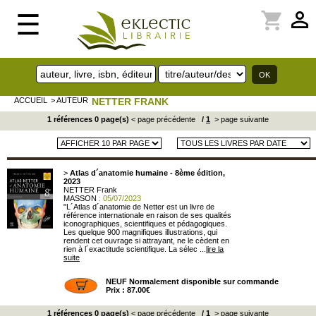
perm_identity
shopping_cart
☰
ACCUEIL
> AUTEUR
NETTER FRANK
1 références 0 page(s)
< page précédente
/
1
> page suivante
>
Atlas d´anatomie humaine - 8ème édition,
2023
NETTER Frank
MASSON
: 05/07/2023
"L´Atlas d´anatomie de Netter est un livre de
référence internationale en raison de ses qualités
iconographiques, scientifiques et pédagogiques.
Les quelque 900 magnifiques illustrations, qui
rendent cet ouvrage si attrayant, ne le cèdent en
rien à l´exactitude scientifique. La sélec ...
lire la
suite
NEUF Normalement disponible sur commande
Prix : 87.00€
1 références 0 page(s)
< page précédente
/
1
> page suivante