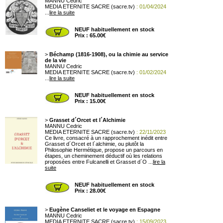
MANNU Cedric
MEDIA ETERNITE SACRE (sacre.tv)
: 01/04/2024
...
lire la suite
NEUF habituellement en stock
Prix : 65.00€
>
Béchamp (1816-1908), ou la chimie au service
de la vie
MANNU Cedric
MEDIA ETERNITE SACRE (sacre.tv)
: 01/02/2024
...
lire la suite
NEUF habituellement en stock
Prix : 15.00€
>
Grasset d´Orcet et l´Alchimie
MANNU Cedric
MEDIA ETERNITE SACRE (sacre.tv)
: 22/11/2023
Ce livre, consacré à un rapprochement inédit entre
Grasset d´Orcet et l´alchimie, ou plutôt la
Philosophie Hermétique, propose un parcours en
étapes, un cheminement déductif où les relations
proposées entre Fulcanelli et Grasset d´O ...
lire la
suite
NEUF habituellement en stock
Prix : 28.00€
>
Eugène Canseliet et le voyage en Espagne
MANNU Cedric
MEDIA ETERNITE SACRE (sacre.tv)
: 15/09/2023