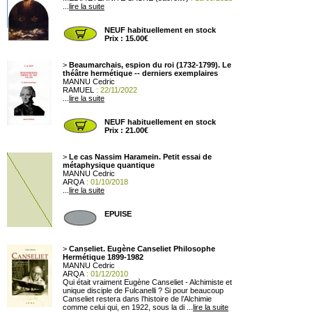
...
lire la suite
NEUF habituellement en stock
Prix : 15.00€
>
Beaumarchais, espion du roi (1732-1799). Le
théâtre hermétique -- derniers exemplaires
MANNU Cedric
RAMUEL
: 22/11/2022
...
lire la suite
NEUF habituellement en stock
Prix : 21.00€
>
Le cas Nassim Haramein. Petit essai de
métaphysique quantique
MANNU Cedric
ARQA
: 01/10/2018
...
lire la suite
EPUISE
>
Canseliet. Eugène Canseliet Philosophe
Hermétique 1899-1982
MANNU Cedric
ARQA
: 01/12/2010
Qui était vraiment Eugène Canseliet - Alchimiste et
unique disciple de Fulcanelli ? Si pour beaucoup
Canseliet restera dans l’histoire de l’Alchimie
comme celui qui, en 1922, sous la di ...
lire la suite