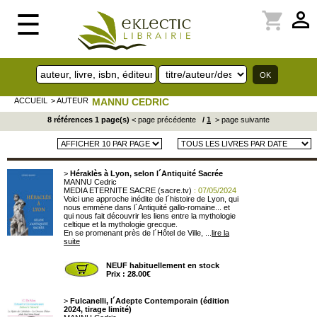
perm_identity
shopping_cart
☰
ACCUEIL
> AUTEUR
MANNU CEDRIC
8 références 1 page(s)
< page précédente
/
1
> page suivante
>
Héraklès à Lyon, selon l´Antiquité Sacrée
MANNU Cedric
MEDIA ETERNITE SACRE (sacre.tv)
: 07/05/2024
Voici une approche inédite de l´histoire de Lyon, qui
nous emmène dans l´Antiquité gallo-romaine... et
qui nous fait découvrir les liens entre la mythologie
celtique et la mythologie grecque.
En se promenant près de l´Hôtel de Ville, ...
lire la
suite
NEUF habituellement en stock
Prix : 28.00€
>
Fulcanelli, l´Adepte Contemporain (édition
2024, tirage limité)