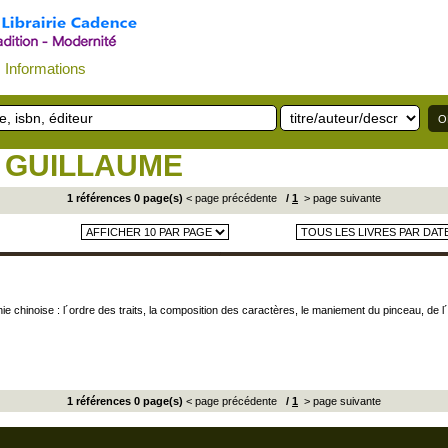
Informations
E GUILLAUME
1 références 0 page(s)
< page précédente
/
1
> page suivante
e chinoise : l´ordre des traits, la composition des caractères, le maniement du pinceau, de l´e
1 références 0 page(s)
< page précédente
/
1
> page suivante