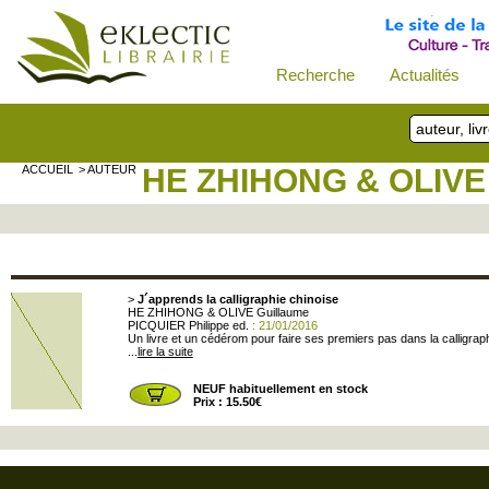
Recherche
Actualités
ACCUEIL
> AUTEUR
HE ZHIHONG & OLIV
>
J´apprends la calligraphie chinoise
HE ZHIHONG & OLIVE Guillaume
PICQUIER Philippe ed.
: 21/01/2016
Un livre et un cédérom pour faire ses premiers pas dans la calligraphi
...
lire la suite
NEUF habituellement en stock
Prix : 15.50€