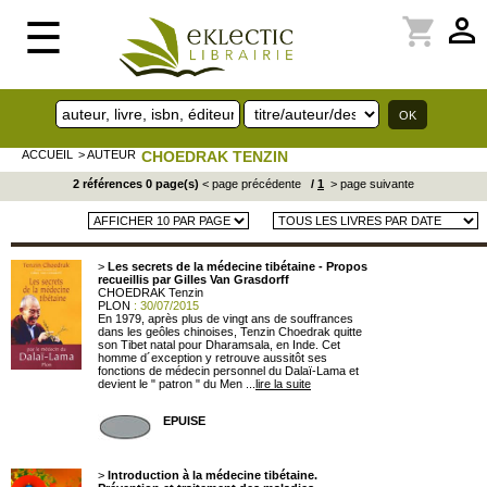
perm_identity
shopping_cart
☰
ACCUEIL
> AUTEUR
CHOEDRAK TENZIN
2 références 0 page(s)
< page précédente
/
1
> page suivante
>
Les secrets de la médecine tibétaine - Propos
recueillis par Gilles Van Grasdorff
CHOEDRAK Tenzin
PLON
: 30/07/2015
En 1979, après plus de vingt ans de souffrances
dans les geôles chinoises, Tenzin Choedrak quitte
son Tibet natal pour Dharamsala, en Inde. Cet
homme d´exception y retrouve aussitôt ses
fonctions de médecin personnel du Dalaï-Lama et
devient le " patron " du Men ...
lire la suite
EPUISE
>
Introduction à la médecine tibétaine.