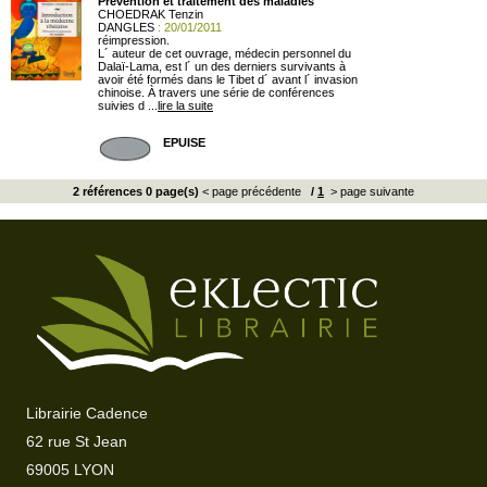
Prévention et traitement des maladies
CHOEDRAK Tenzin
DANGLES
: 20/01/2011
réimpression.
L´ auteur de cet ouvrage, médecin personnel du
Dalaï-Lama, est l´ un des derniers survivants à
avoir été formés dans le Tibet d´ avant l´ invasion
chinoise. À travers une série de conférences
suivies d ...
lire la suite
EPUISE
2 références 0 page(s)
< page précédente
/
1
> page suivante
Librairie Cadence
62 rue St Jean
69005 LYON