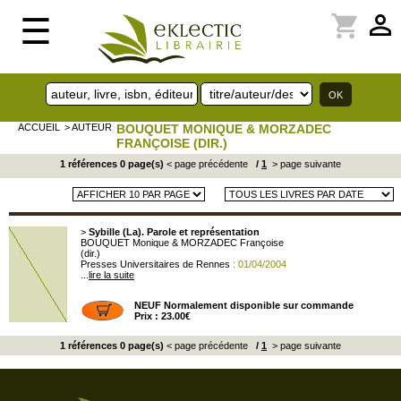
perm_identity
shopping_cart
☰
ACCUEIL
> AUTEUR
BOUQUET MONIQUE & MORZADEC
FRANÇOISE (DIR.)
1 références 0 page(s)
< page précédente
/
1
> page suivante
>
Sybille (La). Parole et représentation
BOUQUET Monique & MORZADEC Françoise
(dir.)
Presses Universitaires de Rennes
: 01/04/2004
...
lire la suite
NEUF Normalement disponible sur commande
Prix : 23.00€
1 références 0 page(s)
< page précédente
/
1
> page suivante