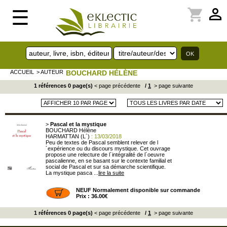
perm_identity
shopping_cart
☰
ACCUEIL
> AUTEUR
BOUCHARD HÉLÈNE
1 références 0 page(s)
< page précédente
/
1
> page suivante
>
Pascal et la mystique
BOUCHARD Hélène
HARMATTAN (L´)
: 13/03/2018
Peu de textes de Pascal semblent relever de l
´expérience ou du discours mystique. Cet ouvrage
propose une relecture de l´intégralité de l´oeuvre
pascalienne, en se basant sur le contexte familial et
social de Pascal et sur sa démarche scientifique.
La mystique pasca ...
lire la suite
NEUF Normalement disponible sur commande
Prix : 36.00€
1 références 0 page(s)
< page précédente
/
1
> page suivante