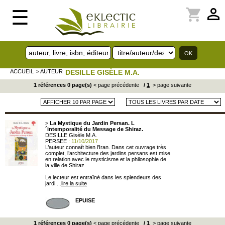
perm_identity
shopping_cart
☰
ACCUEIL
> AUTEUR
DESILLE GISÈLE M.A.
1 références 0 page(s)
< page précédente
/
1
> page suivante
>
La Mystique du Jardin Persan. L
´intemporalité du Message de Shiraz.
DESILLE Gisèle M.A.
PERSEE
: 11/10/2017
L’auteur connaît bien l’Iran. Dans cet ouvrage très
complet, l’architecture des jardins persans est mise
en relation avec le mysticisme et la philosophie de
la ville de Shiraz.
Le lecteur est entraîné dans les splendeurs des
jardi ...
lire la suite
EPUISE
1 références 0 page(s)
< page précédente
/
1
> page suivante