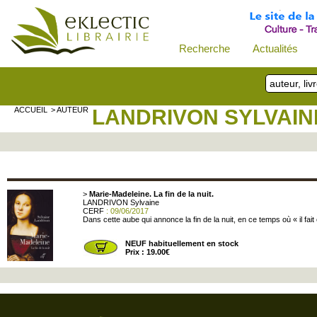
Recherche
Actualités
ACCUEIL
> AUTEUR
LANDRIVON SYLVAIN
>
Marie-Madeleine. La fin de la nuit.
LANDRIVON Sylvaine
CERF
: 09/06/2017
Dans cette aube qui annonce la fin de la nuit, en ce temps où « il fa
NEUF habituellement en stock
Prix : 19.00€