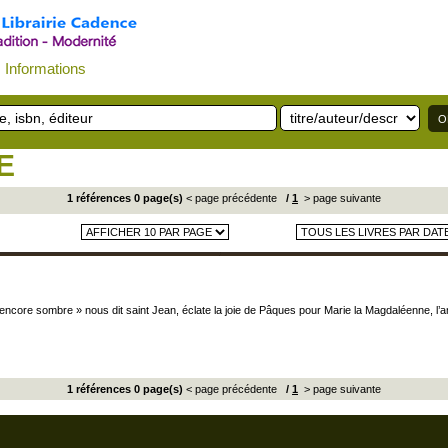
Informations
E
1 références 0 page(s)
< page précédente
/
1
> page suivante
it encore sombre » nous dit saint Jean, éclate la joie de Pâques pour Marie la Magdaléenne, l’
1 références 0 page(s)
< page précédente
/
1
> page suivante