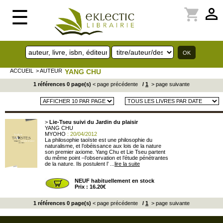
perm_identity
shopping_cart
☰
ACCUEIL
> AUTEUR
YANG CHU
1 références 0 page(s)
< page précédente
/
1
> page suivante
>
Lie-Tseu suivi du Jardin du plaisir
YANG CHU
MYOHO
: 20/04/2012
La philosophie taoïste est une philosophie du
naturalisme, et l’obéissance aux lois de la nature
son premier axiome. Yang Chu et Lie Tseu partent
du même point –l’observation et l’étude pénétrantes
de la nature. Ils postulent l’ ...
lire la suite
NEUF habituellement en stock
Prix : 16.20€
1 références 0 page(s)
< page précédente
/
1
> page suivante