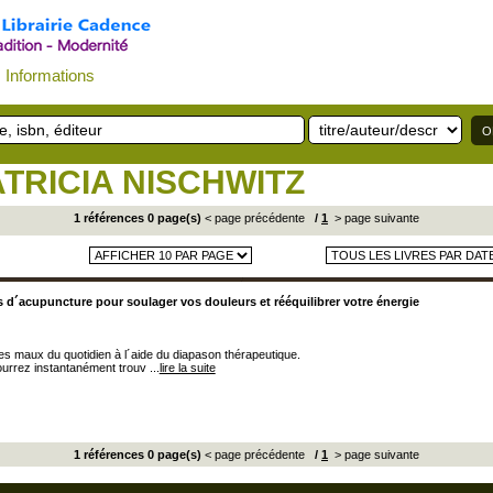
Informations
TRICIA NISCHWITZ
1 références 0 page(s)
< page précédente
/
1
> page suivante
 d´acupuncture pour soulager vos douleurs et rééquilibrer votre énergie
s maux du quotidien à l´aide du diapason thérapeutique.
urrez instantanément trouv ...
lire la suite
1 références 0 page(s)
< page précédente
/
1
> page suivante