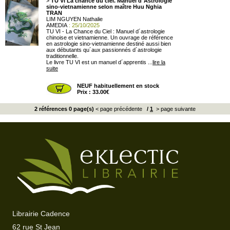
>
TU VI La chance du ciel. Manuel d´Astrologie
sino-vietnamienne selon maître Huu Nghia
TRAN
LIM NGUYEN Nathalie
AMEDIA
: 25/10/2025
TU VI - La Chance du Ciel : Manuel d´astrologie
chinoise et vietnamienne. Un ouvrage de référence
en astrologie sino-vietnamienne destiné aussi bien
aux débutants qu´aux passionnés d´astrologie
traditionnelle.
Le livre TU VI est un manuel d´apprentis ...
lire la
suite
NEUF habituellement en stock
Prix : 33.00€
2 références 0 page(s)
< page précédente
/
1
> page suivante
Librairie Cadence
62 rue St Jean