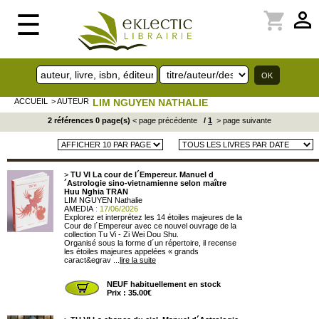
perm_identity
shopping_cart
☰
ACCUEIL
> AUTEUR
LIM NGUYEN NATHALIE
2 références 0 page(s)
< page précédente
/
1
> page suivante
>
TU VI La cour de l´Empereur. Manuel d
´Astrologie sino-vietnamienne selon maître
Huu Nghia TRAN
LIM NGUYEN Nathalie
AMEDIA
: 17/06/2026
Explorez et interprétez les 14 étoiles majeures de la
Cour de l´Empereur avec ce nouvel ouvrage de la
collection Tu Vi - Zi Wei Dou Shu.
Organisé sous la forme d´un répertoire, il recense
les étoiles majeures appelées « grands
caract&egrav ...
lire la suite
NEUF habituellement en stock
Prix : 35.00€