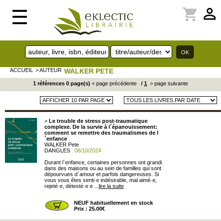
perm_identity
shopping_cart
☰
ACCUEIL
> AUTEUR
WALKER PETE
1 références 0 page(s)
< page précédente
/
1
> page suivante
>
Le trouble de stress post-traumatique
complexe. De la survie à l´épanouissement:
comment se remettre des traumatismes de l
´enfance
WALKER Pete
DANGLES
: 08/10/2024
Durant l´enfance, certaines personnes ont grandi
dans des maisons ou au sein de familles qui sont
dépourvues d´amour et parfois dangereuses. Si
vous vous êtes senti·e indésirable, mal aimé·e,
rejeté·e, détesté·e e ...
lire la suite
NEUF habituellement en stock
Prix : 25.00€