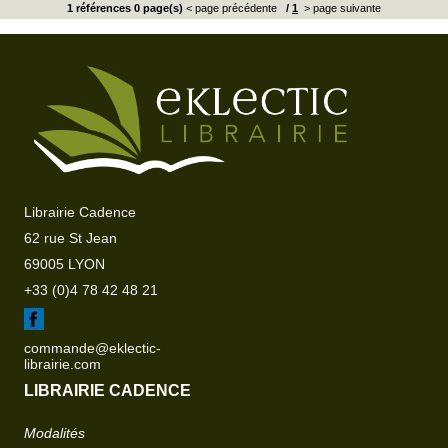
1 références 0 page(s)
< page précédente
/
1
> page suivante
Librairie Cadence
62 rue St Jean
69005 LYON
+33 (0)4 78 42 48 21
commande@eklectic-
librairie.com
LIBRAIRIE CADENCE
Modalités