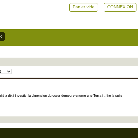
Panier vide
CONNEXION
nité a déjà investis, la dimension du cœur demeure encore une Terra i ...
lire la suite