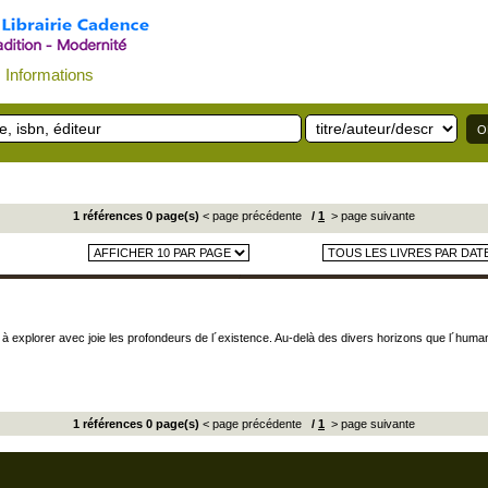
Informations
1 références 0 page(s)
< page précédente
/
1
> page suivante
et à explorer avec joie les profondeurs de l´existence. Au-delà des divers horizons que l´huma
1 références 0 page(s)
< page précédente
/
1
> page suivante