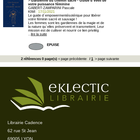
>
Gardienne du chemin sacré - Guide d´éveil de
votre puissance féminine
GABERT-ZAMPARINI Pascale
KIWI
: 17/11/2021
Le guide d´empowermentésotérique pour libérer
votre féminin sacré et sauvage !
Les femmes sont les gardiennes de la magie et de
la nature qu´elles préservent et transmettent. Leur
mission est de cultiver et nourrir ce lien privilég
...
lire la suite
EPUISE
2 références 0 page(s)
< page précédente
/
1
> page suivante
Librairie Cadence
62 rue St Jean
69005 LYON