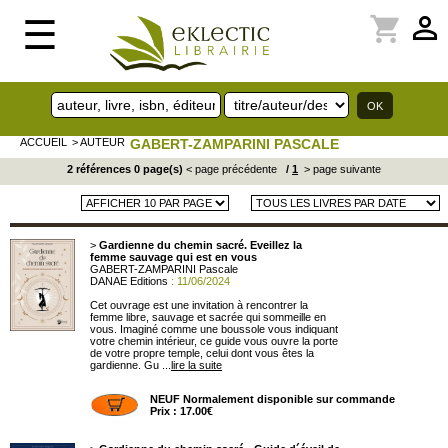
perm_identity
shopping_cart
☰
ACCUEIL
> AUTEUR
GABERT-ZAMPARINI PASCALE
2 références 0 page(s)
< page précédente
/
1
> page suivante
>
Gardienne du chemin sacré. Eveillez la
femme sauvage qui est en vous
GABERT-ZAMPARINI Pascale
DANAE Editions
: 11/06/2024
Cet ouvrage est une invitation à rencontrer la
femme libre, sauvage et sacrée qui sommeille en
vous. Imaginé comme une boussole vous indiquant
votre chemin intérieur, ce guide vous ouvre la porte
de votre propre temple, celui dont vous êtes la
gardienne. Gu ...
lire la suite
NEUF Normalement disponible sur commande
Prix : 17.00€