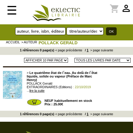
perm_identity
shopping_cart
☰
ACCUEIL
> AUTEUR
POLLACK GERALD
1 références 0 page(s)
< page précédente
/
1
> page suivante
>
Le quatrième état de l´eau. Au delà de l´état
liquide, solide ou vapeur (Préface de Marc
Henry)
POLLACK Gerald
EXTRAORDINAIRES (Editions)
: 22/10/2019
...
lire la suite
NEUF habituellement en stock
Prix : 25.00€
1 références 0 page(s)
< page précédente
/
1
> page suivante