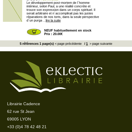
Le développement post-mortem de l´homme
intérieur, selon Paul, a une réalité concrète et
trouve son expression dans un corps spirituel. Il
serait arbitraire et n´accomplirait pas les justes
réparations de nos torts, dans la seule perspective
d´un purga ...
lire la suite
NEUF habituellement en stock
Prix : 20.00€
5 références 1 page(s)
< page précédente
/
1
> page suivante
Librairie Cadence
62 rue St Jean
69005 LYON
+33 (0)4 78 42 48 21