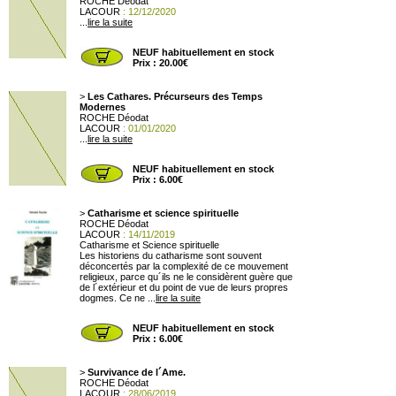
ROCHE Déodat
LACOUR
: 12/12/2020
...
lire la suite
NEUF habituellement en stock
Prix : 20.00€
>
Les Cathares. Précurseurs des Temps
Modernes
ROCHE Déodat
LACOUR
: 01/01/2020
...
lire la suite
NEUF habituellement en stock
Prix : 6.00€
>
Catharisme et science spirituelle
ROCHE Déodat
LACOUR
: 14/11/2019
Catharisme et Science spirituelle
Les historiens du catharisme sont souvent
déconcertés par la complexité de ce mouvement
religieux, parce qu´ils ne le considèrent guère que
de l´extérieur et du point de vue de leurs propres
dogmes. Ce ne ...
lire la suite
NEUF habituellement en stock
Prix : 6.00€
>
Survivance de l´Ame.
ROCHE Déodat
LACOUR
: 28/06/2019