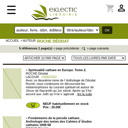
perm_identity
shopping_cart
☰
ACCUEIL
> AUTEUR
ROCHE DÉODAT
5 références 1 page(s)
< page précédente
/
1
> page suivante
>
Spiritualité cathare en Europe. Tome 2.
ROCHE Déodat
LACOUR
: 24/06/2022
Avec ce deuxième tome de l´Anthologie de Déodat
Roché, nous continuons en découvrant les
métamorphoses du courant spirituel né autour de
Jésus de Nazareth au 1er siècle. Après qu´il fut
assuré aux Juifs qu´il ne s´agissait ...
lire la suite
NEUF habituellement en stock
Prix : 20.00€
>
Fondements de la pensée cathare.
Anthologie des textes des Cahiers d´études
cathares 1949-58