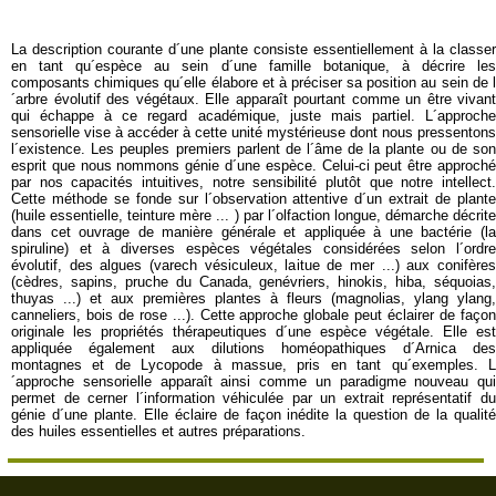
La description courante d´une plante consiste essentiellement à la classer
en tant qu´espèce au sein d´une famille botanique, à décrire les
composants chimiques qu´elle élabore et à préciser sa position au sein de l
´arbre évolutif des végétaux. Elle apparaît pourtant comme un être vivant
qui échappe à ce regard académique, juste mais partiel. L´approche
sensorielle vise à accéder à cette unité mystérieuse dont nous pressentons
l´existence. Les peuples premiers parlent de l´âme de la plante ou de son
esprit que nous nommons génie d´une espèce. Celui-ci peut être approché
par nos capacités intuitives, notre sensibilité plutôt que notre intellect.
Cette méthode se fonde sur l´observation attentive d´un extrait de plante
(huile essentielle, teinture mère ... ) par l´olfaction longue, démarche décrite
dans cet ouvrage de manière générale et appliquée à une bactérie (la
spiruline) et à diverses espèces végétales considérées selon l´ordre
évolutif, des algues (varech vésiculeux, laitue de mer ...) aux conifères
(cèdres, sapins, pruche du Canada, genévriers, hinokis, hiba, séquoias,
thuyas ...) et aux premières plantes à fleurs (magnolias, ylang ylang,
canneliers, bois de rose ...). Cette approche globale peut éclairer de façon
originale les propriétés thérapeutiques d´une espèce végétale. Elle est
appliquée également aux dilutions homéopathiques d´Arnica des
montagnes et de Lycopode à massue, pris en tant qu´exemples. L
´approche sensorielle apparaît ainsi comme un paradigme nouveau qui
permet de cerner l´information véhiculée par un extrait représentatif du
génie d´une plante. Elle éclaire de façon inédite la question de la qualité
des huiles essentielles et autres préparations.