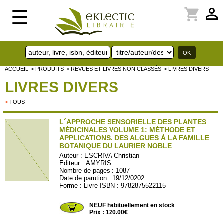
perm_identity
shopping_cart
☰
ACCUEIL
> PRODUITS
> REVUES ET LIVRES NON CLASSÉS
> LIVRES DIVERS
LIVRES DIVERS
>
TOUS
L´APPROCHE SENSORIELLE DES PLANTES
MÉDICINALES VOLUME 1: MÉTHODE ET
APPLICATIONS. DES ALGUES À LA FAMILLE
BOTANIQUE DU LAURIER NOBLE
Auteur :
ESCRIVA Christian
Editeur :
AMYRIS
Nombre de pages : 1087
Date de parution : 19/12/0202
Forme : Livre ISBN : 9782875522115
AMYRIS110
NEUF habituellement en stock
Prix : 120.00€