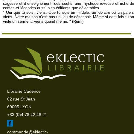
sagesse et d´enseignement, des soufis, une mystique rêveuse et riche de
contes et légendes aussi bien édifiants que délectables.
" Qui que tu sois, viens. Que tu sois un infidèle, un idolâtre ou un païen,
viens. Notre maison n´est pas un lieu de désespoir. Même si cent fois tu sa
violé un serment, viens quand même. " (Rûmi)
Librairie Cadence
62 rue St Jean
69005 LYON
+33 (0)4 78 42 48 21
commande@eklectic-