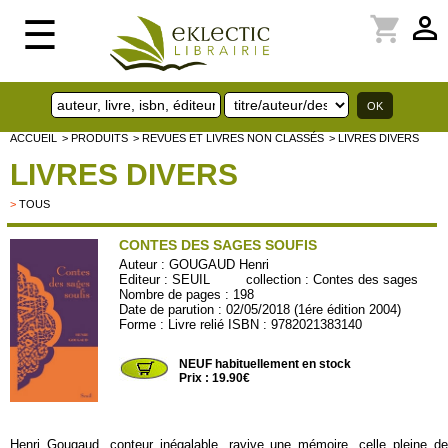
perm_identity
shopping_cart
☰
ACCUEIL
> PRODUITS
> REVUES ET LIVRES NON CLASSÉS
> LIVRES DIVERS
LIVRES DIVERS
>
TOUS
CONTES DES SAGES SOUFIS
Auteur :
GOUGAUD Henri
Editeur :
SEUIL
collection :
Contes des sages
Nombre de pages : 198
Date de parution : 02/05/2018 (1ére édition 2004)
Forme : Livre relié ISBN : 9782021383140
9782021383140
NEUF habituellement en stock
Prix : 19.90€
Henri Gougaud, conteur inégalable, ravive une mémoire, celle pleine de