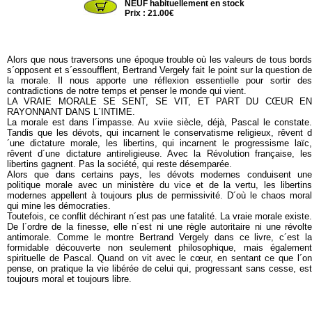
NEUF habituellement en stock
Prix : 21.00€
Alors que nous traversons une époque trouble où les valeurs de tous bords
s´opposent et s´essoufflent, Bertrand Vergely fait le point sur la question de
la morale. Il nous apporte une réflexion essentielle pour sortir des
contradictions de notre temps et penser le monde qui vient.
LA VRAIE MORALE SE SENT, SE VIT, ET PART DU CŒUR EN
RAYONNANT DANS L´INTIME.
La morale est dans l´impasse. Au xviie siècle, déjà, Pascal le constate.
Tandis que les dévots, qui incarnent le conservatisme religieux, rêvent d
´une dictature morale, les libertins, qui incarnent le progressisme laïc,
rêvent d´une dictature antireligieuse. Avec la Révolution française, les
libertins gagnent. Pas la société, qui reste désemparée.
Alors que dans certains pays, les dévots modernes conduisent une
politique morale avec un ministère du vice et de la vertu, les libertins
modernes appellent à toujours plus de permissivité. D´où le chaos moral
qui mine les démocraties.
Toutefois, ce conflit déchirant n´est pas une fatalité. La vraie morale existe.
De l´ordre de la finesse, elle n´est ni une règle autoritaire ni une révolte
antimorale. Comme le montre Bertrand Vergely dans ce livre, c´est la
formidable découverte non seulement philosophique, mais également
spirituelle de Pascal. Quand on vit avec le cœur, en sentant ce que l´on
pense, on pratique la vie libérée de celui qui, progressant sans cesse, est
toujours moral et toujours libre.