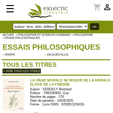
perm_identity
shopping_cart
☰
ACCUEIL
> PHILOSOPHIE ET SCIENCES HUMAINES
> PHILOSOPHIE
> ESSAIS PHILOSOPHIQUES
ESSAIS PHILOSOPHIQUES
>
DIVERS
>
JACQUES ELLUL
TOUS LES TITRES
> VOIR TOUS LES TITRES
LA VRAIE MORALE SE MOQUE DE LA MORALE.
ELOGE DE LA FINESSE
Auteur :
VERGELY Bertrand
Editeur :
TREDANIEL Guy
Nombre de pages : 276
Date de parution : 10/04/2025
Forme : Livre ISBN : 9782813234155
TREDA187