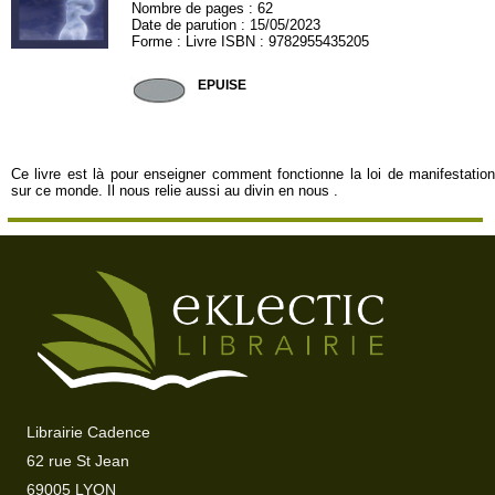
Nombre de pages : 62
Date de parution : 15/05/2023
Forme : Livre ISBN : 9782955435205
THEBOOK06
EPUISE
Ce livre est là pour enseigner comment fonctionne la loi de manifestation
sur ce monde. Il nous relie aussi au divin en nous .
Librairie Cadence
62 rue St Jean
69005 LYON