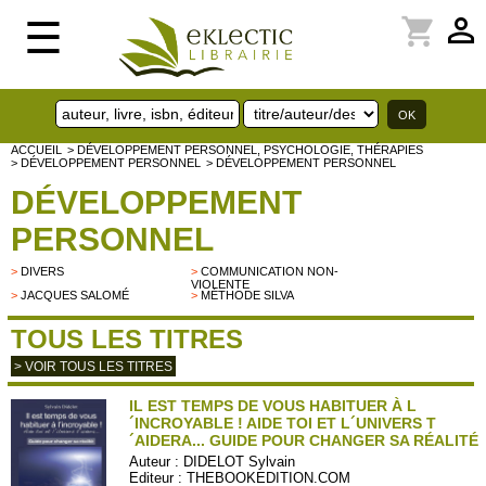
perm_identity
shopping_cart
☰
ACCUEIL
> DÉVELOPPEMENT PERSONNEL, PSYCHOLOGIE, THÉRAPIES
> DÉVELOPPEMENT PERSONNEL
> DÉVELOPPEMENT PERSONNEL
DÉVELOPPEMENT
PERSONNEL
>
DIVERS
>
COMMUNICATION NON-
VIOLENTE
>
JACQUES SALOMÉ
>
MÉTHODE SILVA
TOUS LES TITRES
> VOIR TOUS LES TITRES
IL EST TEMPS DE VOUS HABITUER À L
´INCROYABLE ! AIDE TOI ET L´UNIVERS T
´AIDERA... GUIDE POUR CHANGER SA RÉALITÉ
Auteur :
DIDELOT Sylvain
Editeur :
THEBOOKEDITION.COM