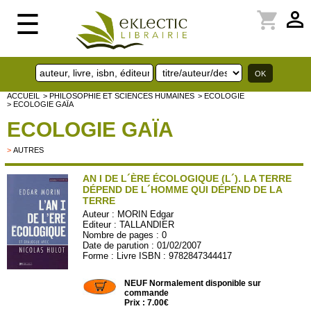
perm_identity
shopping_cart
☰
ACCUEIL
> PHILOSOPHIE ET SCIENCES HUMAINES
> ECOLOGIE
> ECOLOGIE GAÏA
ECOLOGIE GAÏA
>
AUTRES
AN I DE L´ÈRE ÉCOLOGIQUE (L´). LA TERRE
DÉPEND DE L´HOMME QUI DÉPEND DE LA
TERRE
Auteur :
MORIN Edgar
Editeur :
TALLANDIER
Nombre de pages : 0
Date de parution : 01/02/2007
Forme : Livre ISBN : 9782847344417
TALL37
NEUF Normalement disponible sur
commande
Prix : 7.00€