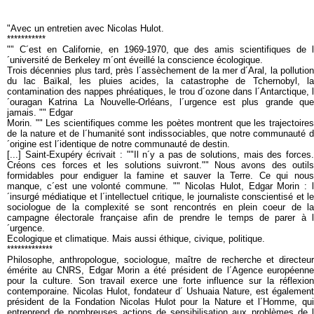
"Avec un entretien avec Nicolas Hulot.
***********
"" C´est en Californie, en 1969-1970, que des amis scientifiques de l
´université de Berkeley m´ont éveillé la conscience écologique.
Trois décennies plus tard, près l´assèchement de la mer d´Aral, la pollution
du lac Baïkal, les pluies acides, la catastrophe de Tchernobyl, la
contamination des nappes phréatiques, le trou d´ozone dans l´Antarctique, l
´ouragan Katrina La Nouvelle-Orléans, l´urgence est plus grande que
jamais. "" Edgar
Morin. "" Les scientifiques comme les poètes montrent que les trajectoires
de la nature et de l´humanité sont indissociables, que notre communauté d
´origine est l´identique de notre communauté de destin.
[...] Saint-Exupéry écrivait : ""Il n´y a pas de solutions, mais des forces.
Créons ces forces et les solutions suivront."" Nous avons des outils
formidables pour endiguer la famine et sauver la Terre. Ce qui nous
manque, c´est une volonté commune. "" Nicolas Hulot, Edgar Morin : l
´insurgé médiatique et l´intellectuel critique, le journaliste conscientisé et le
sociologue de la complexité se sont rencontrés en plein coeur de la
campagne électorale française afin de prendre le temps de parer à l
´urgence.
Ecologique et climatique. Mais aussi éthique, civique, politique.
*************
Philosophe, anthropologue, sociologue, maître de recherche et directeur
émérite au CNRS, Edgar Morin a été président de l´Agence européenne
pour la culture. Son travail exerce une forte influence sur la réflexion
contemporaine. Nicolas Hulot, fondateur d´ Ushuaia Nature, est également
président de la Fondation Nicolas Hulot pour la Nature et l´Homme, qui
entreprend de nombreuses actions de sensibilisation aux problèmes de l